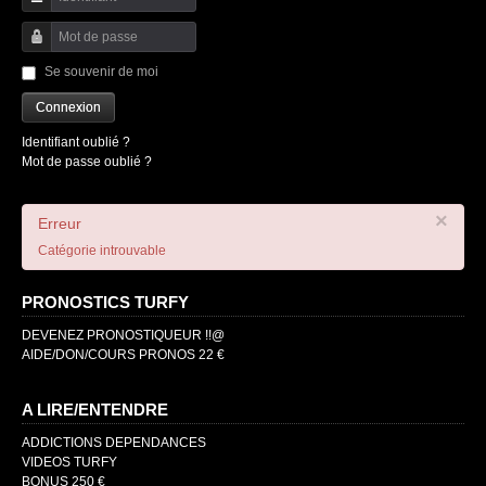
Identifiant
Mot de passe
Se souvenir de moi
Connexion
Identifiant oublié ?
Mot de passe oublié ?
×
Erreur
Catégorie introuvable
PRONOSTICS TURFY
DEVENEZ PRONOSTIQUEUR !!@
AIDE/DON/COURS PRONOS 22 €
A LIRE/ENTENDRE
ADDICTIONS DEPENDANCES
VIDEOS TURFY
BONUS 250 €