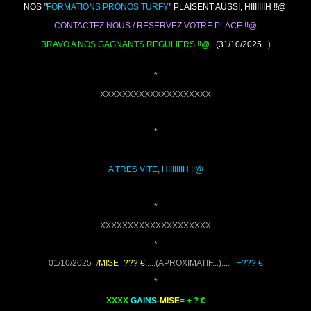
NOS "
FORMATIONS PRONOS TURFY
" PLAISENT AUSSI, HIIIIIIIH !!@
CONTACTEZ NOUS / RESERVEZ VOTRE PLACE !!@
BRAVO A NOS GAGNANTS REGULIERS !!@...
(31/10/2025...
)
*
XXXXXXXXXXXXXXXXXXXX
*
A TRES VITE, HIIIIIIIH !!@
*
XXXXXXXXXXXXXXXXXXXX
*
01/10/2025=/
MISE=??? €
.....(APROXIMATIF...)....=
+??? €
*
XXXX
GAINS
-
MISE
=
+ ? €