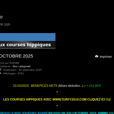
!@
E 2025
OCTOBRE 2025
Imprimer
Écrit par
SOPHIE
Catégorie :
Non catégorisé
Publication : 30 septembre 2025
Affichages : 8701
31/10/2025 : BENEFICES NETS (
Mises deduites...
) =
+ 411.00
€
*
LES COURSES HIPPIQUES AVEC WWW.TURFY2010.COM CLIQUEZ ICI !!@
*
BRAVO A NOS JOUEURS AYAN
T REUSSI UN JOLI OCTOBRE 2025, HIIIIIIIH !!