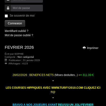
Identifiant
Mot de passe
Se souvenir de moi
Connexion
Identifiant oublié ?
Mot de passe oublié ?
FEVRIER 2026
Imprimer
Écrit par
SOPHIE
Catégorie :
Non catégorisé
Publication : 31 janvier 2026
Affichages : 4123
28/02/2026 : BENEFICES NETS (
Mises deduites...
) =
+ 311.00
€
*
LES COURSES HIPPIQUES AVEC WWW.TURFY2010.COM CLIQUEZ ICI
!!@
*
BRAVO A NOS JOUEURS AYAN
T REUSSI UN JOLI FEVRIER