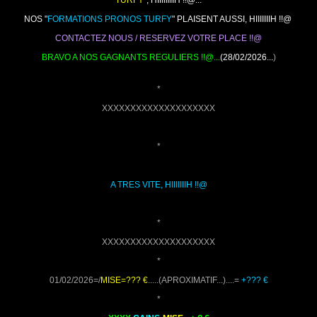
NOS "
FORMATIONS PRONOS TURFY
" PLAISENT AUSSI, HIIIIIIIH !!@
CONTACTEZ NOUS / RESERVEZ VOTRE PLACE !!@
BRAVO A NOS GAGNANTS REGULIERS !!@...
(28/02/2026...
)
*
XXXXXXXXXXXXXXXXXXXX
*
A TRES VITE, HIIIIIIIH !!@
*
XXXXXXXXXXXXXXXXXXXX
*
01/02/2026=/
MISE=??? €
.....(APROXIMATIF...)....=
+??? €
*