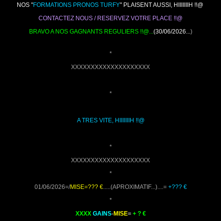
NOS "
FORMATIONS PRONOS TURFY
" PLAISENT AUSSI, HIIIIIIIH !!@
CONTACTEZ NOUS / RESERVEZ VOTRE PLACE !!@
BRAVO A NOS GAGNANTS REGULIERS !!@...
(30/06/2026...
)
*
XXXXXXXXXXXXXXXXXXXX
*
A TRES VITE, HIIIIIIIH !!@
*
XXXXXXXXXXXXXXXXXXXX
*
01/06/2026=/
MISE=??? €
.....(APROXIMATIF...)....=
+??? €
*
XXXX
GAINS
-
MISE
=
+ ? €