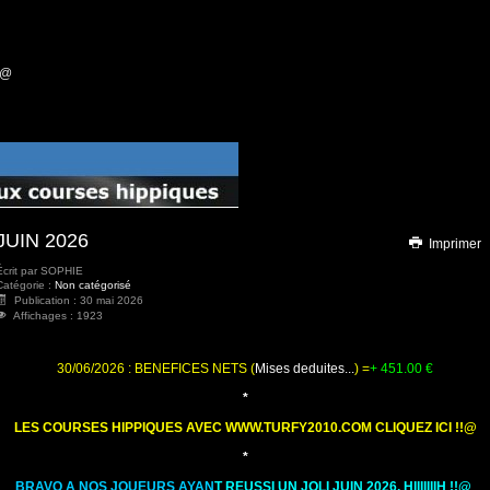
!@
JUIN 2026
Imprimer
Écrit par
SOPHIE
Catégorie :
Non catégorisé
Publication : 30 mai 2026
Affichages : 1923
30/06/2026 : BENEFICES NETS (
Mises deduites...
) =
+ 451.00
€
*
LES COURSES HIPPIQUES AVEC WWW.TURFY2010.COM CLIQUEZ ICI !!@
*
BRAVO A NOS JOUEURS AYAN
T REUSSI UN JOLI JUIN 2026, HIIIIIIIH !!@