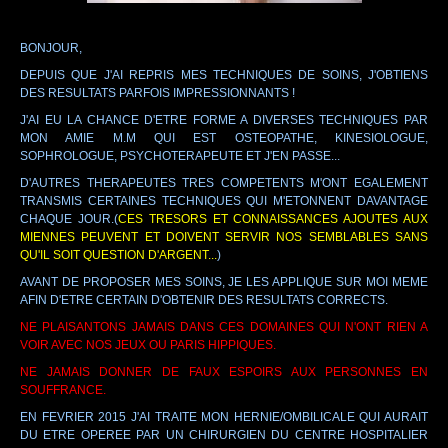
BONJOUR,
DEPUIS QUE J'AI REPRIS MES TECHNIQUES DE SOINS, J'OBTIENS
DES RESULTATS PARFOIS IMPRESSIONNANTS !
J'AI EU LA CHANCE D'ETRE FORME A DIVERSES TECHNIQUES PAR
MON AMIE M.M QUI EST OSTEOPATHE, KINESIOLOGUE,
SOPHROLOGUE, PSYCHOTERAPEUTE ET J'EN PASSE...
D'AUTRES THERAPEUTES TRES COMPETENTS M'ONT EGALEMENT
TRANSMIS CERTAINES TECHNIQUES QUI M'ETONNENT DAVANTAGE
CHAQUE JOUR.(
CES TRESORS ET CONNAISSANCES AJOUTES AUX
MIENNES PEUVENT ET DOIVENT SERVIR NOS SEMBLABLES SANS
QU'IL SOIT QUESTION D'ARGENT...
)
AVANT DE PROPOSER MES SOINS, JE LES APPLIQUE SUR MOI MEME
AFIN D'ETRE CERTAIN D'OBTENIR DES RESULTATS CORRECTS.
NE PLAISANTONS JAMAIS DANS CES DOMAINES QUI N'ONT RIEN A
VOIR AVEC NOS JEUX OU PARIS HIPPIQUES.
NE JAMAIS DONNER DE FAUX ESPOIRS AUX PERSONNES EN
SOUFFRANCE.
EN FEVRIER 2015 J'AI TRAITE MON HERNIE/OMBILICALE QUI AURAIT
DU ETRE OPEREE PAR UN CHIRURGIEN DU CENTRE HOSPITALIER