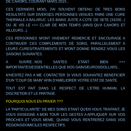
DE CAHORS, COURANT MARS 2015...
CES DERNIERS MOIS, J'AI SOUVENT OBTENU DE TRES BONS
RESULTATS SUR DIVERSES PERSONNES VENUES FAIRE UNE CURE
THERMALE A BALARUC LES BAINS JUSTE A COTE DE SETE (34200...)
OU JE VIS LE +++ CLAIR DE MON TEMPS (AINSI QU'A CAHORS ET
AILLEURS...).
CES PERSONNES M'ONT VIVEMENT REMERCIE ET ENCOURAGE A
CONTINUER CES COMPLEMENTS DE SOINS, PARALLELEMENT A
LEURS CURES/TRAITEMENTS ET M'ONT DONNE RENDEZ VOUS LES
SAISONS SUIVANTES.
A SUIVRE...NOS SANTES ETANT BIEN +++
IMPORTANTES/ESSENTIELLES QUE NOS GAINS/EUROS/DOLLARS...
N'HESITEZ PAS A ME CONTACTER SI VOUS SOUHAITEZ BENEFICIER
D'UN "COUP DE MAIN" AFIN D'AMELIORER VOTRE ETAT DE SANTE.
TOUT EST FAIT DANS LE RESPECT DE L'ETRE HUMAIN, LA
DISCRETION ET LE PARTAGE.
POURQUOI NOUS EN PRIVER ???
LA "PARTICULARITE" DE MES SOINS ETANT QU'EN VOUS TRAITANT, JE
VOUS ENSEIGNE A MON TOUR LES GESTES A APPLIQUER SUR VOS
PROCHES ET VOUS MEME, QUAND VOUS RENTREREZ DANS VOS
REGIONS/DOMICILES RESPECTIFS.