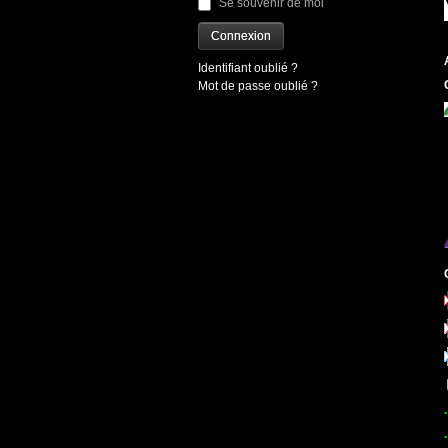
Se souvenir de moi
Connexion
Identifiant oublié ?
Mot de passe oublié ?