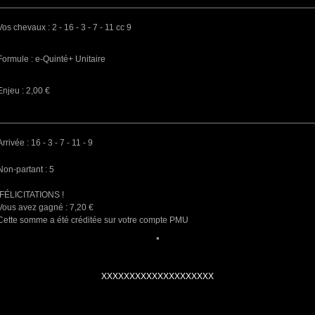
Vos chevaux :
2 - 16 - 3 - 7 - 11
cc 9
Formule :
e-Quinté+ Unitaire
Enjeu :
2
,00 €
Arrivée :
16 - 3 - 7 - 11 - 9
Non-partant :
5
FÉLICITATIONS !
Vous avez gagné :
7
,20 €
Cette somme a été créditée sur votre compte PMU
*
XXXXXXXXXXXXXXXXXXXX