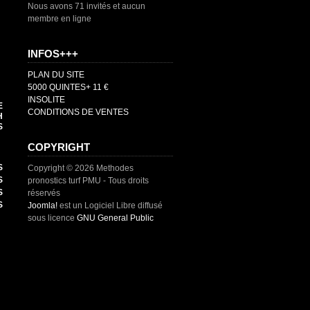
Nous avons 71 invités et aucun
membre en ligne
INFOS+++
PLAN DU SITE
5000 QUINTES+ 11 €
INSOLITE
E
CONDITIONS DE VENTES
H
S
COPYRIGHT
S
Copyright © 2026 Methodes
S
pronostics turf PMU - Tous droits
S
réservés
S
Joomla!
est un Logiciel Libre diffusé
sous licence
GNU General Public