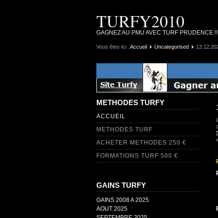
TURFY2010
GAGNEZ AU PMU AVEC TURF PRUDENCE !
Vous êtes ici :
Accueil
Uncategorised
13.12.20
METHODES TURFY
ACCUEIL
METHODES TURF
ACHETER METHODES 250 €
FORMATIONS TURF 500 €
GAINS TURFY
GAINS 2008 A 2025
AOUT 2025
SEPTEMBRE 2025