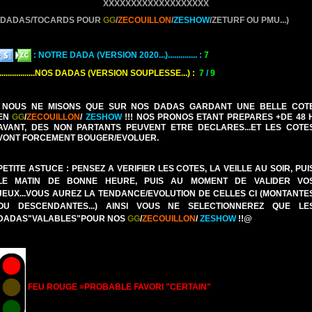
XXXXXXXXXXXXXXXXXXX
(DADAS/TOCARDS POUR
GG
/
ZECOUILLON
/
ZESHOW
/ZETURF OU PMU...)
:
NOTRE DADA (VERSION 2020...).............. :
7
..................NOS DADAS (VERSION SOUPLESSE...) :
7
/
9
NOUS NE MISONS QUE SUR NOS DADAS GARDANT UNE BELLE COT
EN
GG
/
ZECOUILLON
/
ZESHOW
!!! NOS PRONOS ETANT PREPARES +DE 48 
AVANT, DES NON PARTANTS PEUVENT ETRE DECLARES...ET LES COTE
VONT FORCEMENT BOUGER/EVOLUER.
PETITE ASTUCE : PENSEZ A VERIFIER LES COTES, LA VEILLE AU SOIR, PUI
LE MATIN DE BONNE HEURE, PUIS AU MOMENT DE VALIDER VO
JEUX...VOUS AUREZ LA TENDANCE/EVOLUTION DE CELLES CI (MONTANTE
OU DESCENDANTES...) AINSI VOUS NE SELECTIONNEREZ QUE LE
DADAS"VALABLES"POUR NOS
GG
/
ZECOUILLON
/
ZESHOW
!!@
FEU ROUGE =PROBABLE FAVORI "CERTAIN"