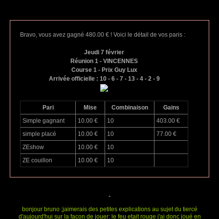
Bravo, vous avez gagné 480.00 € ! Voici le détail de vos paris :
Jeudi 7 février
Réunion 1 - VINCENNES
Course 1 - Prix Guy Lux
Arrivée officielle : 10 - 6 - 7 - 13 - 4 - 2 - 9
Pari
Mise
Combinaison
Gains
Simple gagnant
10.00 €
10
403.00 €
simple placé
10.00 €
10
77.00 €
ZEshow
10.00 €
10
ZE couillon
10.00 €
10
-
bonjour bruno ;jaimerais des petites explications au sujet du tiercé
d'aujourd'hui sur la facon de jouer: le feu etait rouge j'ai donc joué en