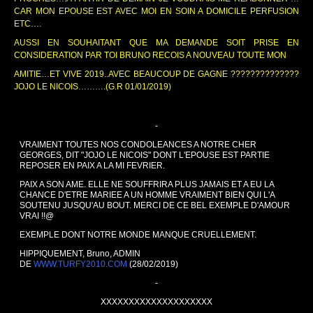
CAR MON EPOUSE EST AVEC MOI EN SOIN A DOMICILE PERFUSION
ETC….
AUSSI EN SOUHAITANT QUE MA DEMANDE SOIT PRISE EN
CONSIDERATION PAR TOI BRUNO RECOIS A NOUVEAU TOUTE MON
AMITIE…ET VIVE 2019..AVEC BEAUCOUP DE GAGNE ??????????????
JOJO LE NICOIS……….(G.R 01/01/2019)
-
VRAIMENT TOUTES NOS CONDOLEANCES A NOTRE CHER
GEORGES, DIT "JOJO LE NICOIS" DONT L'EPOUSE EST PARTIE
REPOSER EN PAIX A LA MI FEVRIER.
PAIX A SON AME. ELLE NE SOUFFRIRA PLUS JAMAIS ET A EU LA
CHANCE D'ETRE MARIEE A UN HOMME VRAIMENT BIEN QUI L'A
SOUTENU JUSQU'AU BOUT. MERCI DE CE BEL EXEMPLE D'AMOUR
VRAI !!@
EXEMPLE DONT NOTRE MONDE MANQUE CRUELLEMENT.
HIPPIQUEMENT, Bruno, ADMIN
DE
WWW.TURFY2010.COM
(28/02/2019)
-
XXXXXXXXXXXXXXXXXXXX