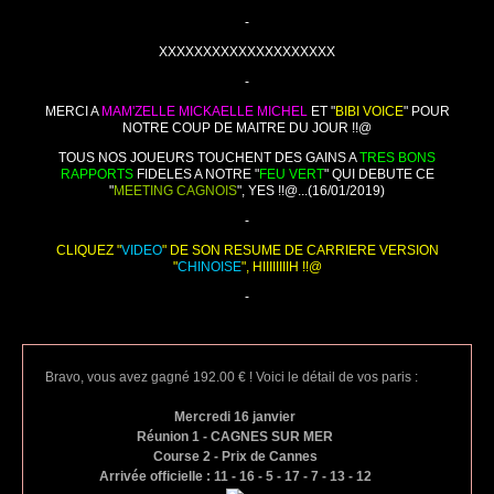
-
XXXXXXXXXXXXXXXXXXXX
-
MERCI A
MAM'ZELLE MICKAELLE MICHEL
ET "
BIBI VOICE
" POUR
NOTRE COUP DE MAITRE DU JOUR !!@
TOUS NOS JOUEURS TOUCHENT DES GAINS A
TRES BONS
RAPPORTS
FIDELES A NOTRE "
FEU VERT
" QUI DEBUTE CE
"
MEETING CAGNOIS
", YES !!@...(16/01/2019)
-
CLIQUEZ "
VIDEO
" DE SON RESUME DE CARRIERE VERSION
"
CHINOISE
", HIIIIIIIIH !!@
-
Bravo, vous avez gagné 192.00 € ! Voici le détail de vos paris :
Mercredi 16 janvier
Réunion 1 - CAGNES SUR MER
Course 2 - Prix de Cannes
Arrivée officielle : 11 - 16 - 5 - 17 - 7 - 13 - 12