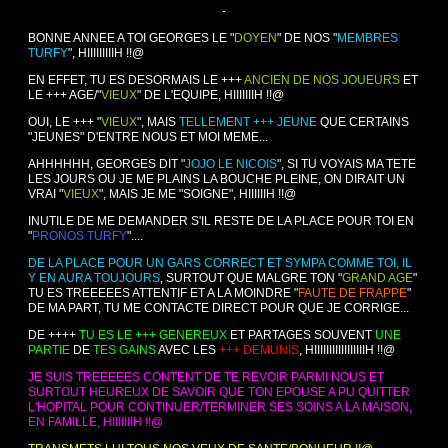
-
BONNE ANNEE A TOI GEORGES LE "
DOYEN
" DE NOS "
MEMBRES
TURFY
", HIIIIIIIIIH !!@
EN EFFET, TU ES DESORMAIS LE +++
ANCIEN DE NOS JOUEURS
ET
LE +++ AGE/"
VIEUX
" DE L'EQUIPE, HIIIIIIIH !!@
OUI, LE +++ "
VIEUX
", MAIS
TELLEMENT +++ JEUNE
QUE CERTAINS
"JEUNES" D'ENTRE NOUS ET MOI MEME...
AHHHHHH, GEORGES DIT "
JOJO LE NICOIS
", SI TU VOYAIS MA TETE
LES JOURS OU JE ME PLAINS LA BOUCHE PLEINE, ON DIRAIT UN
VRAI "
VIEUX
", MAIS JE ME "SOIGNE", HIIIIIIH !!@
INUTILE DE ME DEMANDER S'IL RESTE DE LA PLACE POUR TOI EN
"
PRONOS TURFY
"....
DE LA PLACE POUR UN GARS CORRECT ET SYMPA COMME TOI, IL
Y EN AURA TOUJOURS
, SURTOUT QUE MALGRE TON "
GRAND AGE
"
TU ES TREEEEES ATTENTIF ET A LA MOINDRE "
FAUTE DE FRAPPE
"
DE MA PART, TU ME CONTACTE DIRECT POUR QUE JE CORRIGE...
DE ++++
TU ES LE +++
GENEREUX
ET PARTAGES SOUVENT
UNE
PARTIE
DE
TES GAINS
AVEC LES
+++ DEMUNIS
, HIIIIIIIIIIIIIIIIIH !!@
JE SUIS TREEEEES CONTENT DE TE REVOIR PARMI NOUS ET
SURTOUT HEUREUX DE SAVOIR QUE TON EPOUSE A PU QUITTER
L'HOPITAL POUR CONTINUER/TERMINER SES SOINS A LA MAISON,
EN FAMILLE, HIIIIIIIH !!@