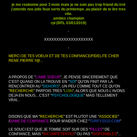
je me reabonne pour 3 mois mais je ne suis pas trop friand du trot
j'attends nos jolis feux verts du printemps .au plaisir de te lire tres
vite.
amities champion
rpl (RP.L 03/01/2019)
-
XXXXXXXXXXXXXXXXXXXX
-
MERCI DE TES VOEUX ET DE TES CONFIANCE/FIDELITE CHER
RENE PIERRE !!@...
A PROPOS DE "
L'AME SOEUR
", JE PENSE SINCEREMENT QUE
C'EST QUAND ON LA TROUVE EN "
SOI
" QU'ON FINIT PAR LA
RENCONTRER AU "
DEHORS
", UN PEU COMME TOUT CE QU'ON
"
RECHERCHE
" PARFOIS TRES "
LOIN
", ALORS QUE NOUS L'AVONS
DEJA EN NOUS....C'EST "
PSYCHOLOGIQUE
" MAIS TELLEMENT
VRAI...
DISONS QUE MA "
RECHERCHE
" EST PLUTOT UNE "
ASSOCIEE
"
/
DAME DE CONFIANCE
POUR M'AIDER CHEZ "
TURFY2010.COM
"
LE SOUCI EST QUE JE TOMBE SOIT SUR DES "
FILLES
" DE
CONFIANCE, MAIS "
INCOMPETENTES
" OU PAS "
DISPONIBLES
"...