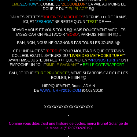
EME
/
ZESHOW
"...COMME LE "
ZECOUILLON
" CA PAIE AU MOINS LE
DOUBLE DU "
JEU PLACE
" !!@
J'AI MES PETITES "
ROUTINES
/
HABITUDES
" DEPUIS +++ DE 10 ANS,
ICI, ET "
ZESHOW
" NE RESTE QU'UN "
TEST
" DE +++...
BRAVO A VOUS ET VOUS TOUS !!@ MAIS DOUCEMENT AVEC LES
MISES CAR ON PEUT AVOIR "
BOBO
", PARFOIS, HIIIIIIIIIH !!@...
BAH, NON, NOUS NE GAGNONS PAS TOUS LES JOURS !!@
CE LUNDI 4 C'EST "
PERDU
" POUR MOI, TANDIS QUE CERTAINS
COLLEGUES/UTILISATEURS DU "
LIVRE DES METHODES TURFY
"
AYANT MISE JUSTE UN PEU +++ QUE MOI EN "
PRONOS TURFY
" ONT
EMPOCHE UN JOLI "
SIMPLE GAGNANT
" A
BELLE COTE
/
RAPPORT
....
BAH, JE JOUE "
TURF PRUDENCE
", MEME SI PARFOIS CA FICHE LES
BOULES, HIIIIIIIH !!@
HIPPIQUEMENT, Bruno, ADMIN
DE
WWW.TURFY2010.COM
(04/02/2019)
-
XXXXXXXXXXXXXXXXXXXX
-
Comme vous dites c'est une histoire de cycles. merci Bruno! Solange de
la Moselle (S.P 07/02/2019)
-