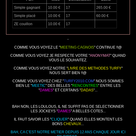
Simple gagnant
10.00 €
17
265.00 €
Simple placé
10.00 €
17
60.00 €
ZE couillon
10.00 €
17
-
COMME VOUS VOYEZ LE "
MEETING CAGNOIS
" CONTINUE !!@
COMME VOUS VOYEZ JE RESPECTE VOTRE "
ANONYMAT
" QUAND
VOUS LE SOUHAITEZ.
COMME VOUS VOYEZ NOTRE "
LIVRE DES METHODES TURFY
"
NOUS SERT BIEN !!@
COMME VOUS VOYEZ CHEZ "
TURFY2010.COM
" NOUS SOMMES
BIEN LE "
MEETIC
" DES BELLES "
RENCONTRES
" ENTRE LES
"
DAMES
" ET CERTAINS "
DADAS
"...
BAH NON, LES LOULOUS, IL NE SUFFIT PAS DE SELECTIONNER
LES JOCKEYS "
DAMES
" A BELLES COTES...
IL FAUT SAVOIR LES "
CLIQUER
" QUAND ELLES MONTENT LES
BONS
CHEVAUX
...
BAH, CA C'EST NOTRE METIER DEPUIS 12 ANS CHAQUE JOUR ICI