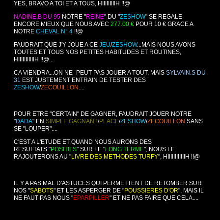
YES, BRAVO A TOI ET A TOUS, HIIIIIIIIIH !!@
NADINE.B DU 95
NOTRE "
REINE
" DU "
ZESHOW
" SE REGALE
ENCORE MIEUX QUE NOUS AVEC
277.00 €
POUR 10 € GRACE A
NOTRE
CHEVAL N° 4
!!@
FAUDRAIT QUE J'Y JOUE A CE
JEU
/
ZESHOW
...MAIS NOUS AVONS
TOUTES ET TOUS NOS PETITES HABITUDES ET ROUTINES,
HIIIIIIIIIIIH !!@...
CA VIENDRA...ON NE ¨PEUT PAS JOUER A TOUT, MAIS
SYLVAIN.S DU
31
EST JUSTEMENT ENTRAIN DE TESTER DES
ZESHOW
/
ZECOUILLON
....
POUR ETRE "CERTAIN" DE GAGNER, FAUDRAIT JOUER NOTRE
"
DADA
" EN
SIMPLE GAGNANT
/
PLACE
/
ZESHOW
/
ZECOUILLON
SANS
SE "LOUPER"....
C'EST A L'ETUDE ET QUAND NOUS AURONS DES
RESULTATS "
POSITIFS
" SUR LE "
LONG TERME
", NOUS LE
RAJOUTERONS AU "
LIVRE DES METHODES TURFY
", HIIIIIIIIIIIIH !!@
IL Y A PAS MAL D'ASTUCES QUI PERMETTENT DE RETOMBER SUR
NOS "
SABOTS
" ET LES ASPERGER DE "
POUSSIERES D'OR
", MAIS IL
NE FAUT PAS NOUS "
EPARPILLER
" ET NE PAS FAIRE QUE CELA....