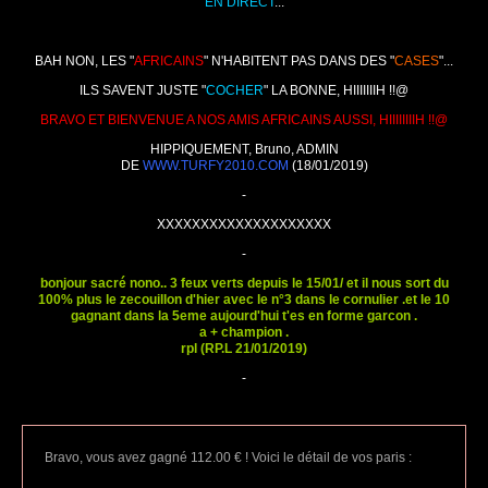
EN DIRECT
...
BAH NON, LES "
AFRICAINS
" N'HABITENT PAS DANS DES "
CASES
"...
ILS SAVENT JUSTE "
COCHER
" LA BONNE, HIIIIIIIH !!@
BRAVO ET BIENVENUE A NOS AMIS AFRICAINS AUSSI, HIIIIIIIIH !!@
HIPPIQUEMENT, Bruno, ADMIN
DE
WWW.TURFY2010.COM
(18/01/2019)
-
XXXXXXXXXXXXXXXXXXXX
-
bonjour sacré nono.. 3 feux verts depuis le 15/01/ et il nous sort du
100% plus le zecouillon d'hier avec le n°3 dans le cornulier .et le 10
gagnant dans la 5eme aujourd'hui t'es en forme garcon .
a + champion .
rpl (RP.L 21/01/2019)
-
Bravo, vous avez gagné 112.00 € ! Voici le détail de vos paris :