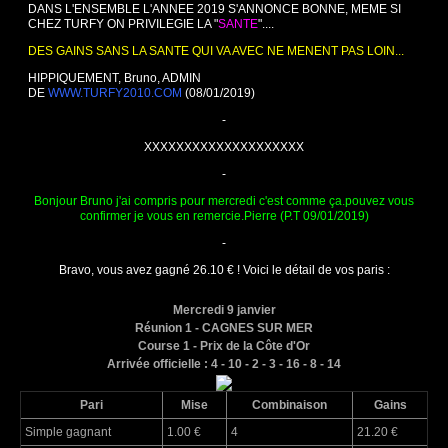
DANS L'ENSEMBLE L'ANNEE 2019 S'ANNONCE BONNE, MEME SI
CHEZ TURFY ON PRIVILEGIE LA "
SANTE
"....
DES GAINS SANS LA SANTE QUI VA AVEC NE MENENT PAS LOIN...
HIPPIQUEMENT, Bruno, ADMIN
DE
WWW.TURFY2010.COM
(08/01/2019)
-
XXXXXXXXXXXXXXXXXXXX
-
Bonjour Bruno j'ai compris pour mercredi c'est comme ça.pouvez vous
confirmer je vous en remercie.Pierre (P.T 09/01/2019)
-
Bravo, vous avez gagné 26.10 € ! Voici le détail de vos paris :
Mercredi 9 janvier
Réunion 1 - CAGNES SUR MER
Course 1 - Prix de la Côte d'Or
Arrivée officielle : 4 - 10 - 2 - 3 - 16 - 8 - 14
Pari
Mise
Combinaison
Gains
Simple gagnant
1.00 €
4
21.20 €