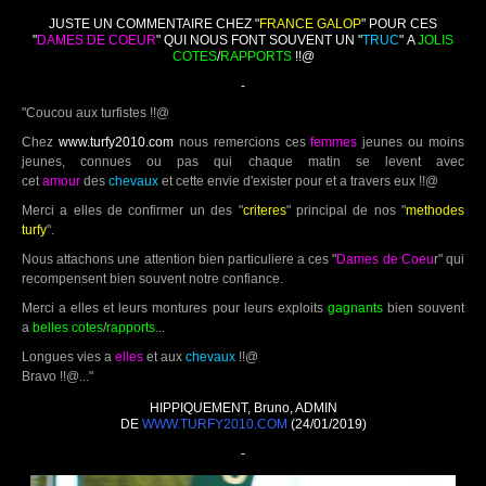
JUSTE UN COMMENTAIRE CHEZ "
FRANCE GALOP
" POUR CES
"
DAMES DE COEUR
" QUI NOUS FONT SOUVENT UN "
TRUC
" A
JOLIS
COTES
/
RAPPORTS
!!@
-
"Coucou aux turfistes !!@
Chez
www.turfy2010.com
nous remercions ces
femmes
jeunes ou moins
jeunes, connues ou pas qui chaque matin se levent avec
cet
amour
des
chevaux
et cette envie d'exister pour et a travers eux !!@
Merci a elles de confirmer un des "
criteres
" principal de nos "
methodes
turfy
".
Nous attachons une attention bien particuliere a ces "
Dames de Coeu
r" qui
recompensent bien souvent notre confiance.
Merci a elles et leurs montures pour leurs exploits
gagnants
bien souvent
a
belles cotes
/
rapports
...
Longues vies a
elles
et aux
chevaux
!!@
Bravo !!@..."
HIPPIQUEMENT, Bruno, ADMIN
DE
WWW.TURFY2010.COM
(24/01/2019)
-