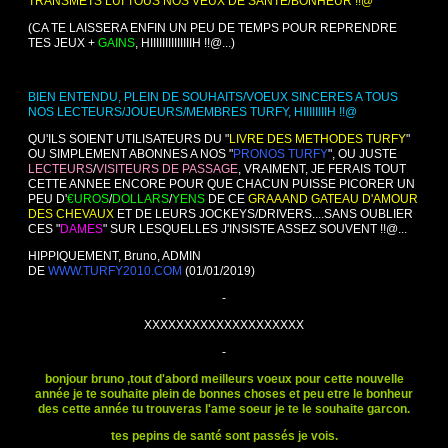
TRANSMETS LUI TOUS NOS VEUX DE SANTE/BONHEUR !!@
(CA TE LAISSERA ENFIN UN PEU DE TEMPS POUR REPRENDRE
TES JEUX +
GAINS
, HIIIIIIIIIIIIIIH !!@...)
BIEN ENTENDU, PLEIN DE SOUHAITS/VOEUX SINCERES A TOUS
NOS LECTEURS/JOUEURS/MEMBRES TURFY, HIIIIIIIIH !!@
QU'ILS SOIENT UTILISATEURS DU "
LIVRE DES METHODES TURFY
"
OU SIMPLEMENT ABONNES A NOS "
PRONOS TURFY
", OU JUSTE
LECTEURS
/
VISITEURS
DE PASSAGE
, VRAIMENT, JE FERAIS TOUT
CETTE ANNEE ENCORE POUR QUE CHACUN PUISSE PICORER UN
PEU D'
€UROS
/
DOLLARS
/
YENS
DE CE
GRAAAND GATEAU D'AMOUR
DES CHEVAUX
ET DE LEURS JOCKEYS/DRIVERS....SANS OUBLIER
CES "
DAMES
" SUR LESQUELLES J'INSISTE ASSEZ SOUVENT !!@...
HIPPIQUEMENT, Bruno, ADMIN
DE
WWW.TURFY2010.COM
(01/01/2019)
-
XXXXXXXXXXXXXXXXXXXX
-
bonjour bruno ,tout d'abord meilleurs voeux pour cette nouvelle
année je te souhaite plein de bonnes choses et peu etre le bonheur
des cette année tu trouveras l'ame soeur je te le souhaite garcon.
tes pepins de santé sont passés je vois.