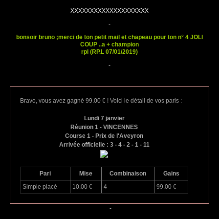
XXXXXXXXXXXXXXXXXXXX
-
bonsoir bruno ;merci de ton petit mail et chapeau pour ton n° 4 JOLI
COUP ..a + champion
rpl (RP.L 07/01/2019)
-
Bravo, vous avez gagné 99.00 € ! Voici le détail de vos paris :
Lundi 7 janvier
Réunion 1 - VINCENNES
Course 1 - Prix de l'Aveyron
Arrivée officielle : 3 - 4 - 2 - 1 - 11
Pari
Mise
Combinaison
Gains
Simple placé
10.00 €
4
99.00 €
-