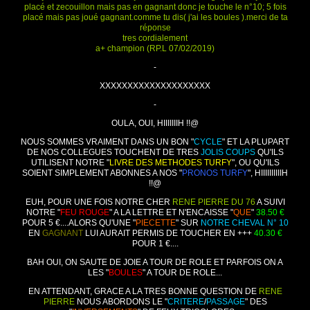
placé et zecouillon mais pas en gagnant donc je touche le n°10; 5 fois
placé mais pas joué gagnant.comme tu dis( j'ai les boules ).merci de ta
réponse
tres cordialement
a+ champion (RP.L 07/02/2019)
-
XXXXXXXXXXXXXXXXXXXX
-
OULA, OUI, HIIIIIIIH !!@
NOUS SOMMES VRAIMENT DANS UN BON "
CYCLE
" ET LA PLUPART
DE NOS COLLEGUES TOUCHENT DE TRES
JOLIS COUPS
QU'ILS
UTILISENT NOTRE "
LIVRE DES METHODES TURFY
", OU QU'ILS
SOIENT SIMPLEMENT ABONNES A NOS "
PRONOS TURFY
", HIIIIIIIIIIH
!!@
EUH, POUR UNE FOIS NOTRE CHER
RENE PIERRE DU 76
A SUIVI
NOTRE "
FEU ROUGE
" A LA LETTRE ET N'ENCAISSE "
QUE
"
38.50 €
POUR 5 €....ALORS QU'UNE "
PIECETTE
" SUR
NOTRE CHEVAL N° 10
EN
GAGNANT
LUI AURAIT PERMIS DE TOUCHER EN +++
40.30 €
POUR 1 €....
BAH OUI, ON SAUTE DE JOIE A TOUR DE ROLE ET PARFOIS ON A
LES "
BOULES
" A TOUR DE ROLE...
EN ATTENDANT, GRACE A LA TRES BONNE QUESTION DE
RENE
PIERRE
NOUS ABORDONS LE "
CRITERE
/
PASSAGE
" DES