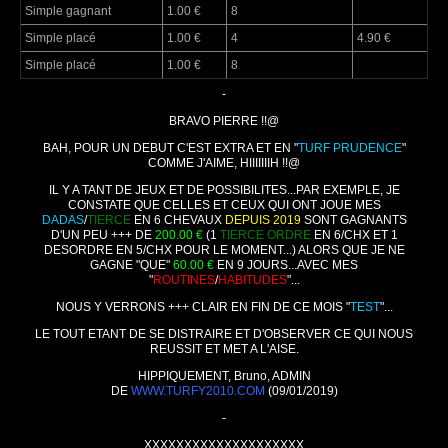
Simple gagnant
1.00 €
8
Simple placé
1.00 €
4
4.90 €
Simple placé
1.00 €
8
-
BRAVO PIERRE !!@
BAH, POUR UN DEBUT C'EST EXTRA ET EN "
TURF PRUDENCE
"
COMME J'AIME, HIIIIIIIH !!@
IL Y A TANT DE JEUX ET DE POSSIBILITES...PAR EXEMPLE, JE
CONSTATE QUE CELLES ET CEUX QUI ONT JOUE MES
DADAS
/
TIERCE
EN 6 CHEVAUX
DEPUIS 2019
SONT GAGNANTS
D'UN PEU +++ DE
200.00 €
(1
TIERCE ORDRE
EN 6/CHX ET 1
DESORDRE EN 5/CHX POUR LE MOMENT...) ALORS QUE JE NE
GAGNE "QUE"
60.00 €
EN 9 JOURS...AVEC MES
"
ROUTINES
/
HABITUDES
"...
NOUS Y VERRONS +++ CLAIR EN FIN DE CE MOIS "
TEST
"...
LE TOUT ETANT DE SE DISTRAIRE ET D'OBSERVER CE QUI NOUS
REUSSIT ET MET A L'AISE.
HIPPIQUEMENT, Bruno, ADMIN
DE
WWW.TURFY2010.COM
(09/01/2019)
-
XXXXXXXXXXXXXXXXXXXX