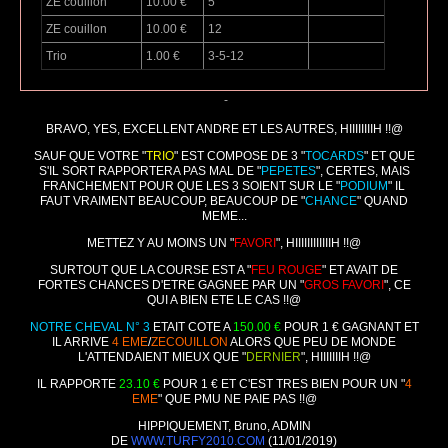
ZE couillon
10.00 €
5
ZE couillon
10.00 €
12
Trio
1.00 €
3-5-12
-
BRAVO, YES, EXCELLENT ANDRE ET LES AUTRES, HIIIIIIIIH !!@
SAUF QUE VOTRE "
TRIO
" EST COMPOSE DE 3 "
TOCARDS
" ET QUE
S'IL SORT RAPPORTERA PAS MAL DE "
PEPETES
", CERTES, MAIS
FRANCHEMENT POUR QUE LES 3 SOIENT SUR LE "
PODIUM
" IL
FAUT VRAIMENT BEAUCOUP, BEAUCOUP DE "
CHANCE
" QUAND
MEME...
METTEZ Y AU MOINS UN "
FAVORI
", HIIIIIIIIIIIIH !!@
SURTOUT QUE LA COURSE EST A "
FEU ROUGE
" ET AVAIT DE
FORTES CHANCES D'ETRE GAGNEE PAR UN "
GROS FAVORI
", CE
QUI A BIEN ETE LE CAS !!@
NOTRE CHEVAL N° 3
ETAIT COTE A
150.00 €
POUR 1 € GAGNANT ET
IL ARRIVE
4 EME
/
ZECOUILLON
ALORS QUE PEU DE MONDE
L'ATTENDAIENT MIEUX QUE "
DERNIER
", HIIIIIIIH !!@
IL RAPPORTE
23.10 €
POUR 1 € ET C'EST TRES BIEN POUR UN "
4
EME
" QUE PMU NE PAIE PAS !!@
HIPPIQUEMENT, Bruno, ADMIN
DE
WWW.TURFY2010.COM
(11/01/2019)