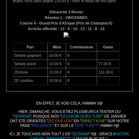
Bravo, vous avez gagné 228.00 € ! Voici le détail de vos paris :
Dimanche 3 février
Réunion 1 - VINCENNES
Course 4 - Grand Prix d'Afrique (Prix de Champtocé)
Arrivée officielle : 12 - 9 - 10 - 13 - 11 - 8 - 14
Pari
Mise
Combinaison
Gains
Simple gagnant
10.00 €
9
Simple placé
10.00 €
9
77.00 €
ZEshow
10.00 €
9
151.00 €
ZE couillon
10.00 €
9
-
EN EFFET, JE VOIS CELA, HIIIIIIIIIH !!@
HIER, DIMANCHE, VOUS ETIEZ PLUSIEURS A TENTER DU
"
ZESHOW
", PUISQUE NOS "
LECONS
/
COURS TURF
" DE JANVIER
ONT ETE ORIENTES "
ZECOUILLON
" EN "
DIRECT
/
LIVE
" SUR NOTRE
PAGE "
FACEBOOK
" ET SUR LE "
SITE TURFY
", HIIIIIIIH !!@
ICI, JE TOUCHAIS MON TOUT 1 ER "
ZESHOW
" !!@...GRACE A
NOTRE
CHEVAL
"
PREFERE
"
N° 9
QUI SE PLACAIT "
2