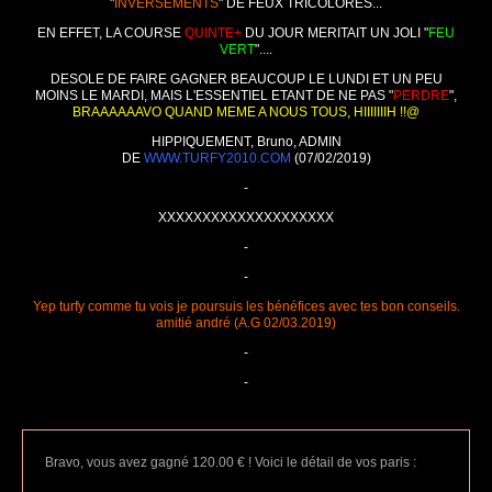
"
INVERSEMENTS
" DE FEUX TRICOLORES...
EN EFFET, LA COURSE
QUINTE+
DU JOUR MERITAIT UN JOLI "
FEU
VERT
"....
DESOLE DE FAIRE GAGNER BEAUCOUP LE LUNDI ET UN PEU
MOINS LE MARDI, MAIS L'ESSENTIEL ETANT DE NE PAS "
PERDRE
",
BRAAAAAAVO QUAND MEME A NOUS TOUS, HIIIIIIIH !!@
HIPPIQUEMENT, Bruno, ADMIN
DE
WWW.TURFY2010.COM
(07/02/2019)
-
XXXXXXXXXXXXXXXXXXXX
-
-
Yep turfy comme tu vois je poursuis les bénéfices avec tes bon conseils.
amitié andré (A.G 02/03.2019)
-
-
Bravo, vous avez gagné 120.00 € ! Voici le détail de vos paris :