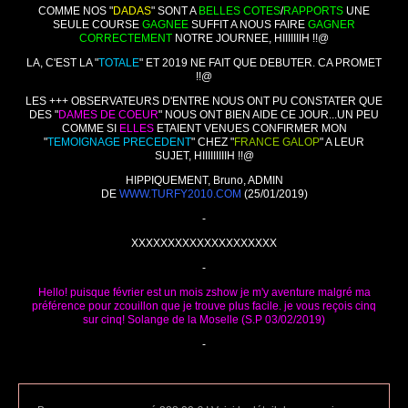
COMME NOS "
DADAS
" SONT A
BELLES COTES
/
RAPPORTS
UNE
SEULE COURSE
GAGNEE
SUFFIT A NOUS FAIRE
GAGNER
CORRECTEMENT
NOTRE JOURNEE, HIIIIIIIH !!@
LA, C'EST LA "
TOTALE
" ET 2019 NE FAIT QUE DEBUTER. CA PROMET
!!@
LES +++ OBSERVATEURS D'ENTRE NOUS ONT PU CONSTATER QUE
DES "
DAMES DE COEUR
" NOUS ONT BIEN AIDE CE JOUR...UN PEU
COMME SI
ELLES
ETAIENT VENUES CONFIRMER MON
"
TEMOIGNAGE PRECEDENT
" CHEZ "
FRANCE GALOP
" A LEUR
SUJET, HIIIIIIIIIH !!@
HIPPIQUEMENT, Bruno, ADMIN
DE
WWW.TURFY2010.COM
(25/01/2019)
-
XXXXXXXXXXXXXXXXXXXX
-
Hello! puisque février est un mois zshow je m'y aventure malgré ma
préférence pour zcouillon que je trouve plus facile. je vous reçois cinq
sur cinq! Solange de la Moselle (S.P 03/02/2019)
-