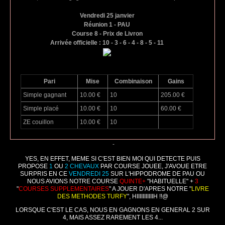
Vendredi 25 janvier
Réunion 1 - PAU
Course 8 - Prix de Livron
Arrivée officielle : 10 - 3 - 6 - 4 - 8 - 5 - 11
Pari
Mise
Combinaison
Gains
Simple gagnant
10.00 €
10
205.00 €
Simple placé
10.00 €
10
60.00 €
ZE couillon
10.00 €
10
-
YES, EN EFFET, MEME SI C'EST BIEN MOI QUI DETECTE PUIS
PROPOSE
1
OU
2
CHEVAUX
PAR COURSE JOUEE, J'AVOUE ETRE
SURPRIS EN CE
VENDREDI 25
SUR L'HIPPODROME DE PAU OU
NOUS AVIONS NOTRE COURSE
QUINTE+
"HABITUELLE" +
3
"
COURSES SUPPLEMENTAIRES
" A JOUER D'APRES NOTRE "
LIVRE
DES METHODES TURFY
", HIIIIIIIIIIIH !!@
LORSQUE C'EST LE CAS, NOUS EN GAGNONS EN GENERAL 2 SUR
4, MAIS ASSEZ RAREMENT LES 4...