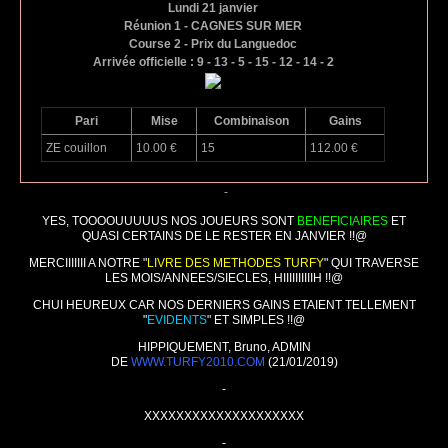
Lundi 21 janvier
Réunion 1 - CAGNES SUR MER
Course 2 - Prix du Languedoc
Arrivée officielle : 9 - 13 - 5 - 15 - 12 - 14 - 2
Pari
Mise
Combinaison
Gains
ZE couillon
10.00 €
15
112.00 €
-
YES, TOOOOUUUUUS NOS JOUEURS SONT
BENEFICIAIRES
ET
QUASI CERTAINS DE LE RESTER EN JANVIER !!@
MERCIIIIIII A NOTRE "
LIVRE DES METHODES TURFY
" QUI TRAVERSE
LES MOIS/ANNEES/SIECLES, HIIIIIIIIIIH !!@
CHUI HEUREUX CAR NOS DERNIERS GAINS ETAIENT TELLEMENT
"
EVIDENTS
" ET SIMPLES !!@
HIPPIQUEMENT, Bruno, ADMIN
DE
WWW.TURFY2010.COM
(21/01/2019)
-
XXXXXXXXXXXXXXXXXXXX
-