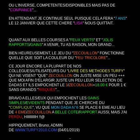
OU L'INVERSE, COMPETENTES/DISPONIBLES MAIS PAS DE
"
CONFIANCE
"...
EN ATTENDANT JE CONTINUE SEUL PUISQUE CELA FERA "
7 ANS
"
LE 12 JANVIER QUE CETTE CHERE "
LISA
" NOUS QUITTAIT.
QUANT AUX BELLES COURSES A "
FEUX VERTS
" ET "
JOLIS
RAPPORTS
/
GAINS
" A VENIR, TU AS RAISON, MON GRAND...
BIEN HEUREUSEMENT, LE JEU DU "
ZECOUILLON
" FONCTIONNE
QUELLE QUE SOIT LA COULEUR DU "
FEU TRICOLORE
"...
CE JOUR ENCORE LA PLUPART DE NOS
COLLEGUES/UTILISATEURS DU "
LIVRE DES METHODES TURFY
"
QUI NE VISENT "QUE"
ZECOUILLON
ON JUSTE MISE UN PEU +++
QUE MOI AFIN D'ELARGIR JUSTE UN PEU LEUR SELECTION DE
DADAS ET ILS EMPOCHENT LE
3
/
ZECOUILLON
=
18.00 €
POUR 1 €
SANS GRANDS "
RISQUES
"...
BRAVO A ELLES/EUX QUI EMPOCHENT LES
GAINS
SIMPLES
/
EVIDENTS
PENDANT QUE JE CHERCHE DU
"
COMPLIQUE
", VU QUE
MON DADA N°6
SE PLACE 6 EME AU LIEU
DE
4 EME
/
ZECOUILLON
A
BELLE COTE
/
RAPPORT
AUSSI, MAIS J'AI
PERDU
, HIIIIIIIIIH !!@
HIPPIQUEMENT, Bruno, ADMIN
DE
WWW.TURFY2010.COM
(04/01/2019)
-