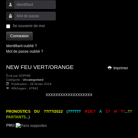
Identifiant
Mot de passe
Se souvenir de moi
Connexion
Identifiant oublié ?
Mot de passe oublié ?
NEW FEU VERT/ORANGE
Imprimer
Écrit par
SOPHIE
Catégorie :
Uncategorised
Publication : 28 février 2019
Affichages : 47942
XXXXXXXXXXXXXXXXXXX
PRONOSTICS DU ??/??/2022
(
??????
R1/C?
A
1? H ??
...
??
PARTANTS
...
)
PMU: