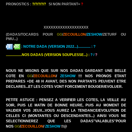
PRONOSTICS :
?/?/?/?/?
SI NON PARTANT=
?
XXXXXXXXXXXXXXXXXXX
(DADAS/TOCARDS POUR
GG
/
ZECOUILLON
/
ZESHOW
/ZETURF OU
PMU...)
:
NOTRE DADA (VERSION 2022...).............. :
?
..................NOS DADAS (VERSION SOUPLESSE...) :
?
/
?
NOUS NE MISONS QUE SUR NOS DADAS GARDANT UNE BELLE
COTE EN
GG
/
ZECOUILLON
/
ZESHOW
!!! NOS PRONOS ETANT
PREPARES +DE 48 H AVANT, DES NON PARTANTS PEUVENT ETRE
DECLARES...ET LES COTES VONT FORCEMENT BOUGER/EVOLUER.
PETITE ASTUCE : PENSEZ A VERIFIER LES COTES, LA VEILLE AU
SOIR, PUIS LE MATIN DE BONNE HEURE, PUIS AU MOMENT DE
VALIDER VOS JEUX...VOUS AUREZ LA TENDANCE/EVOLUTION DE
CELLES CI (MONTANTES OU DESCENDANTES...) AINSI VOUS NE
SELECTIONNEREZ QUE LES DADAS"VALABLES"POUR
NOS
GG
/
ZECOUILLON
/
ZESHOW
!!@