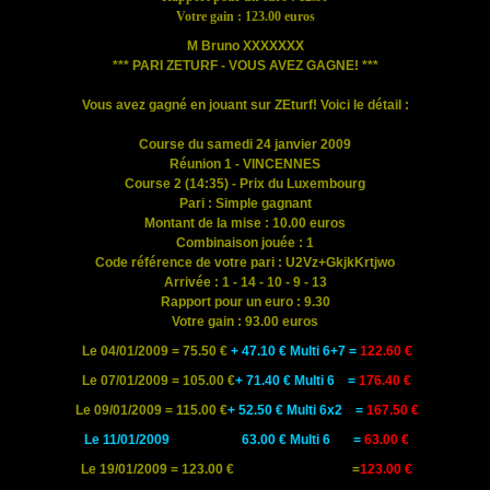
Votre gain : 123.00 euros
M Bruno XXXXXXX
*** PARI ZETURF - VOUS AVEZ GAGNE! ***
Vous avez gagné en jouant sur ZEturf! Voici le détail :
Course du samedi 24 janvier 2009
Réunion 1 - VINCENNES
Course 2 (14:35) - Prix du Luxembourg
Pari : Simple gagnant
Montant de la mise : 10.00 euros
Combinaison jouée : 1
Code référence de votre pari : U2Vz+GkjkKrtjwo
Arrivée : 1 - 14 - 10 - 9 - 13
Rapport pour un euro : 9.30
Votre gain : 93.00 euros
Le 04/01/2009 = 75.50 €
+
47.10 € Multi 6+7 =
122.60 €
Le 07/01/2009 = 105.00 €
+
71.40 € Multi 6 =
176.40 €
Le 09/01/2009 = 115.00 €
+
52.50 € Multi 6x2 =
167.50 €
Le 11/01/2009
63.00 € Multi 6 =
63.00 €
Le 19/01/2009 = 123.00 € =
123.00 €