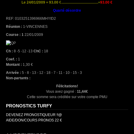
Le 24/01/2009 = 93.00
€.........................................=
93.00 €
Quarté désordre
REF: 0103251396966MHYID2
Réunion :
1-VINCENNES
Course : 1
22/01/2009
Ch :
8 -5 -12 -13
ChC :
18
Coef. :
1
Montant :
1,30 €
Arrivée :
5 - 8 - 13 - 12 - 18 - 7 - 11 - 10 - 15 - 3
Non-partants :
Félicitations!
Vous avez gagné :
11,44€
Cette somme sera créditée sur votre compte PMU
PRONOSTICS TURFY
DEVENEZ PRONOSTIQUEUR !!@
AIDE/DON/COURS PRONOS 22 €