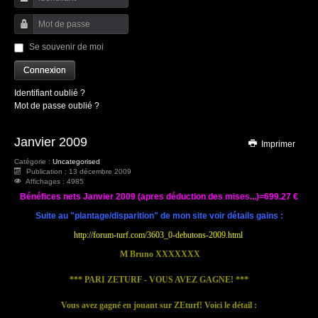
Identifiant
Mot de passe
Se souvenir de moi
Connexion
Identifiant oublié ?
Mot de passe oublié ?
Janvier 2009
Imprimer
Catégorie :
Uncategorised
Publication : 13 décembre 2009
Affichages : 4985
Bénéfices nets Janvier 2009 (apres déduction des mises...)=699.27 €
Suite au "plantage/disparition" de mon site voir détails gains :
http://forum-turf.com/3603_0-debutons-2009.html
M Bruno XXXXXXX
*** PARI ZETURF - VOUS AVEZ GAGNE! ***
Vous avez gagné en jouant sur ZEturf! Voici le détail :