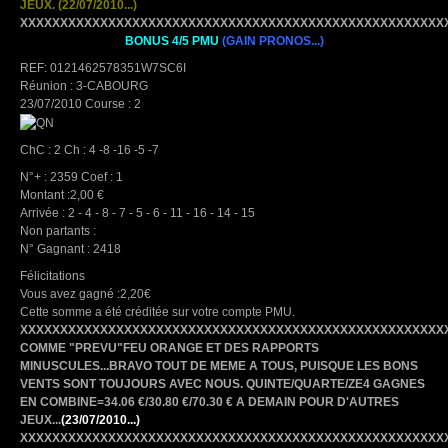
JEUX.
(22/07/2010...)
XXXXXXXXXXXXXXXXXXXXXXXXXXXXXXXXXXXXXXXXXXXXXXXXXXXXX
BONUS 4/5 PMU
(GAIN PRONOS...)
REF: 0121462578351W7SC6I
Réunion : 3-CABOURG
23/07/2010 Course : 2
ChC : 2 Ch : 4 -8 -16 -5 -7
N°+ : 2359 Coef : 1
Montant :2,00 €
Arrivée : 2 - 4 - 8 - 7 - 5 - 6 - 11 - 16 - 14 - 15
Non partants :
N° Gagnant : 2418
Félicitations
Vous avez gagné :2,20€
Cette somme a été créditée sur votre compte PMU.
XXXXXXXXXXXXXXXXXXXXXXXXXXXXXXXXXXXXXXXXXXXXXXXXXXXXX
COMME "PREVU"FEU ORANGE ET DES RAPPORTS
MINUSCULES...BRAVO TOUT DE MEME A TOUS, PUISQUE LES BONS
VENTS SONT TOUJOURS AVEC NOUS. QUINTE/QUARTE/ZE4 GAGNES
EN COMBINE=34.06 €/30.80 €/70.30 € A DEMAIN POUR D'AUTRES
JEUX...
(23/07/2010...)
XXXXXXXXXXXXXXXXXXXXXXXXXXXXXXXXXXXXXXXXXXXXXXXXXXXXX