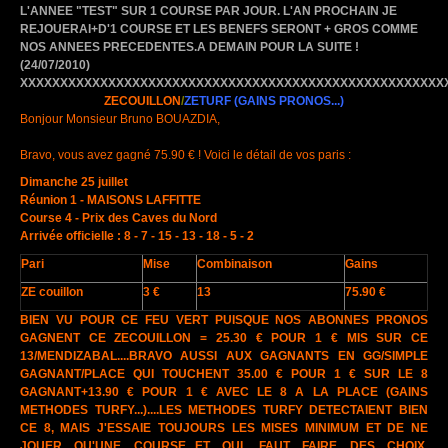
L'ANNEE "TEST" SUR 1 COURSE PAR JOUR. L'AN PROCHAIN JE
REJOUERAI+D'1 COURSE ET LES BENEFS SERONT + GROS COMME
NOS ANNEES PRECEDENTES.A DEMAIN POUR LA SUITE !
(24/07/2010)
XXXXXXXXXXXXXXXXXXXXXXXXXXXXXXXXXXXXXXXXXXXXXXXXXXXXX
ZECOUILLON
/
ZETURF
(GAINS PRONOS...)
Bonjour Monsieur Bruno BOUAZDIA,
Bravo, vous avez gagné 75.90 € ! Voici le détail de vos paris :
Dimanche 25 juillet
Réunion 1 - MAISONS LAFFITTE
Course 4 - Prix des Caves du Nord
Arrivée officielle : 8 - 7 - 15 - 13 - 18 - 5 - 2
Pari
Mise
Combinaison
Gains
ZE couillon
3 €
13
75.90 €
BIEN VU POUR CE FEU VERT PUISQUE NOS ABONNES PRONOS
GAGNENT CE ZECOUILLON = 25.30 € POUR 1 € MIS SUR CE
13/MENDIZABAL....BRAVO AUSSI AUX GAGNANTS EN GG/SIMPLE
GAGNANT/PLACE QUI TOUCHENT 35.00 € POUR 1 € SUR LE 8
GAGNANT+13.90 € POUR 1 € AVEC LE 8 A LA PLACE (GAINS
METHODES TURFY...)....LES METHODES TURFY DETECTAIENT BIEN
CE 8, MAIS J'ESSAIE TOUJOURS LES MISES MINIMUM ET DE NE
JOUER QU'UNE COURSE...ET OUI, FAUT FAIRE DES CHOIX.