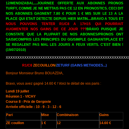
12/MENDIZABAL....JOURNEE OFFERTE AUX ABONNES PRONOS
TURFY, COMME JE NE METTAIS PAS CE 12 EN PRONOSTICS. CECI DIT
NOS ABONNES GAGNENT 7.80 € POUR 1 € MIS SUR LE 13 A LA
PLACE QUI ETAIT DETECTE DEPUIS HIER MATIN....BRAVO A TOUS ET
NOUS POUVONS TENTER R1/C8 A 17H15 QUI POURRAIT
AUGMENTER NOS GAINS DE CE JOUR ???
BRAVO PUISQUE JE
CONSTATE QUE LA PLUPART DE NOS ABONNES/PRONOS ONT
SAISI/COMPRIS LES PRINCIPES DU GG/SIMPLE GAGNANT/PLACE ET
SE REGALENT PAS MAL LES JOURS A FEUX VERTS. C'EST BIEN !
(19/07/2010)
XXXXXXXXXXXXXXXXXXXXXXXXXXXXXXXXXXXXXXXXXXXXXXXXXXXXX
R1/C8
ZECOUILLON
/
ZETURF
(GAINS METHODES...)
Bonjour Monsieur Bruno BOUAZDIA,
Bravo, vous avez gagné 14.60 € ! Voici le détail de vos paris :
Lundi 19 juillet
Réunion 1 - VICHY
Course 8 - Prix de Gergovie
Arrivée officielle : 10 - 9 - 3 - 12 - 6
Pari
Mise
Combinaison
Gains
ZE couillon
1 €
12
14.60 €