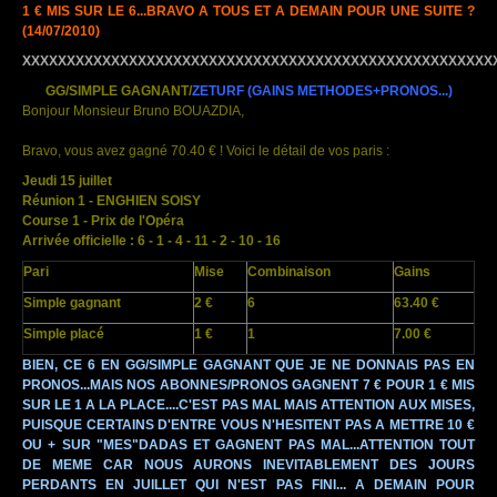
1 € MIS SUR LE 6...BRAVO A TOUS ET A DEMAIN POUR UNE SUITE ?
(14/07/2010)
XXXXXXXXXXXXXXXXXXXXXXXXXXXXXXXXXXXXXXXXXXXXXXXXXXXXX
GG/SIMPLE GAGNANT/
ZETURF
(GAINS METHODES+PRONOS...)
Bonjour Monsieur Bruno BOUAZDIA,
Bravo, vous avez gagné 70.40 € ! Voici le détail de vos paris :
Jeudi 15 juillet
Réunion 1 - ENGHIEN SOISY
Course 1 - Prix de l'Opéra
Arrivée officielle : 6 - 1 - 4 - 11 - 2 - 10 - 16
Pari
Mise
Combinaison
Gains
Simple gagnant
2 €
6
63.40 €
Simple placé
1 €
1
7.00 €
BIEN, CE 6 EN GG/SIMPLE GAGNANT QUE JE NE DONNAIS PAS EN
PRONOS...MAIS NOS ABONNES/PRONOS GAGNENT 7 € POUR 1 € MIS
SUR LE 1 A LA PLACE....C'EST PAS MAL MAIS ATTENTION AUX MISES,
PUISQUE CERTAINS D'ENTRE VOUS N'HESITENT PAS A METTRE 10 €
OU + SUR "MES"DADAS ET GAGNENT PAS MAL...ATTENTION TOUT
DE MEME CAR NOUS AURONS INEVITABLEMENT DES JOURS
PERDANTS EN JUILLET QUI N'EST PAS FINI... A
DEMAIN POUR