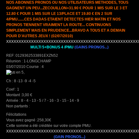
NOS ABONNES PRONOS OU NOS UTILISATEURS METHODES, TOUS
GAGNENT UN PEU...ZECOUILLON=31.90 € POUR 1 MIS SUR LE 3 ET
12.80 € POUR 1 MIS SUR LE 13/PLACE ET 19.80 € EN 2 SUR
4/PMU.......CES DADAS ETAIENT DETECTES HIER MATIN ET NOS
PRONOS TIENNENT VRAIMENT LA ROUTE... CONTINUONS
SIMPLEMENT MAIS EN PRUDENCE...BRAVO A TOUS ET A DEMAIN
POUR D'AUTRES JEUX ! (02/07/2010)
XXXXXXXXXXXXXXXXXXXXXXXXXXXXXXXXXXXXXXXXXXXXXXXXXXXXX
MULTI 5+BONUS 4 /PMU
(GAINS PRONOS...)
REF: 0129362533891EXZN52
Réunion : 1-LONGCHAMP
03/07/2010 Course : 4
en 5,
Ch : 8 -13 -9 -4 -5
Coef : 1
Montant :3,00 €
Arrivée : 8 - 4 - 13 - 5 / 7 - 16 - 3 - 15 - 14 - 9
Non partants :
Félicitations
Vous avez gagné :258,30€
Cette somme a été créditée sur votre compte PMU.
XXXXXXXXXXXXXXXXXXXXXXXXXXXXXXXXXXXXXXXXXXXXXXXXXXXXX
(GAIN PRONOS...)