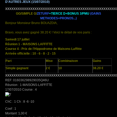
D'AUTRES JEUX
(15/07/2010)
XXXXXXXXXXXXXXXXXXXXXXXXXXXXXXXXXXXXXXXXXXXXXXXXXXXXX
GG/SIMPLE G/
ZETURF
+TIERCE D+BONUS 3/PMU
(GAINS
METHODES+PRONOS...)
Bonjour Monsieur Bruno BOUAZDIA,
Bravo, vous avez gagné 38.20 € ! Voici le détail de vos paris :
Samedi 17 juillet
Réunion 1 - MAISONS LAFFITTE
Course 4 - Prix de l'Hippodrome de Maisons-Laffitte
Arrivée officielle : 10 - 6 - 8 - 2 - 15
Pari
Mise
Combinaison
Gains
Simple gagnant
2 €
10
38.20 €
XXXXXXXXXXXXXXXXXXXXXXXXXXXXXXXXXXXXXXXXXXXXXXXXXXXXX
REF: 016036298929035Q46U
Réunion : 1-MAISONS-LAFFITTE
17/07/2010 Course : 4
ChC : 1 Ch : 8 -6 -10
Coef : 1
Montant :1,00 €