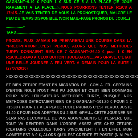
GAGNANT+9.10 € POUR 1 € SUR CE 5 A LA PLACE (JE JOUE
RAREMENT A LA PLACE...)...
NOUS POURRIONS TENTER R1/C8 A
17h15
. JE VAIS TENTER DE VOUS LA PRONOSTIQUER, MALGRE LE
PEU DE TEMPS DISPONIBLE. (VOIR MAIL+PAGE PRONOS DU JOUR...)
..................+
TARD..................................................................................................................
PROMIS, PLUS JAMAIS NE PREPARERAI UNE COURSE DANS LA
"PRECIPITATION"...C'EST PERDU, ALORS QUE NOS METHODES
TURFY DONNAIENT BIEN CE 7 GAGNANT=26.40 € pour 1 € EN
R1/C8...BRAVO A CEUX QUI l'ONT JOUE/GAGNE...PAS GRAVE, C'ETAIT
UNE BELLE JOURNEE A FEU VERT. A DEMAIN POUR LA SUITE !
(27/07/2010)
XXXXXXXXXXXXXXXXXXXXXXXXXXXXXXXXXXXXXXXXXXXXXXXXXXXXX
ET BIEN ZETURF ETANT EN MIGRATION DE . COM A .FR...CERTAINS
D'ENTRE NOUS N'ONT PAS PU JOUER ET C'EST BIEN DOMMAGE
POUR NOS UTILISATEURS METHODES TURFY, PUISQUE NOS
METHODES DETECTAIENT BIEN CE 2 GAGNANT=101.20 € POUR 1 €
+15.80 € POUR 1 € A LA PLACE ! COTE PRONOS C'EST PERDU. JUSTE
41.40 € POUR NOS ADEPTES DU 2 SUR 4/PMU... CETTE JOURNEE NE
SERA PAS DECOMPTEE DE VOS ABONNEMENTS ET J'ESPERE QUE
TOUT VA RENTRER DANS L'ORDRE ASSEZ VITE CHEZ ZETURF.
(CERTAINS COLLEGUES TURFY S'INQUIETENT ! ) EN EFFET, MON
COMPTE EST A 0 €, ALORS QU'IL EST CREDITE ET POSITIF (N'AI PAS