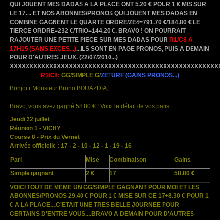
QUI JOUENT MES DADAS A LA PLACE ONT 5.20 € POUR 1 € MIS SUR
LE 17.... ET NOS ABONNES/PRONOS QUI JOUENT MES DADAS EN
COMBINE GAGNENT LE QUARTE ORDRE/ZE4=791.70 €/184.80 € LE
TIERCE ORDRE=232 €/TRIO=144.20 €. BRAVO ! ON POURRAIT
RAJOUTER UNE PETITE PIECE SUR MES DADAS POUR
R1/C8 A
17H15 (SANS EXCES...)
...ILS SONT EN PAGE PRONOS, PUIS A DEMAIN
POUR D'AUTRES JEUX.
(22/07/2010...)
XXXXXXXXXXXXXXXXXXXXXXXXXXXXXXXXXXXXXXXXXXXXXXXXXXXXX
R1/C8:
GG/SIMPLE G
/
ZETURF
(GAINS PRONOS...)
Bonjour Monsieur Bruno BOUAZDIA,
Bravo, vous avez gagné 58.80 € ! Voici le détail de vos paris :
Jeudi 22 juillet
Réunion 1 - VICHY
Course 8 - Prix du Vernet
Arrivée officielle : 17 - 2 - 10 - 12 - 1 - 19 - 16
Pari
Mise
Combinaison
Gains
Simple gagnant
2 €
17
58.80 €
VOICI TOUT DE MEME UN GG/SIMPLE GAGNANT POUR MOI ET LES
ABONNES/PRONOS 29.40 € POUR 1 € MISE SUR CE 17+8.30 € POUR 1
€ A LA PLACE....C'ETAIT UNE TRES BELLE JOURNEE POUR
CERTAINS D'ENTRE VOUS....BRAVO A DEMAIN POUR D'AUTRES