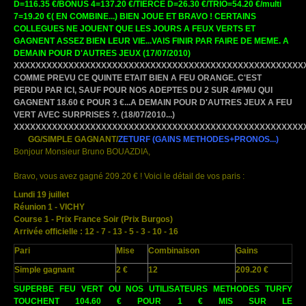
D=116.35 €/BONUS 4=137.20 €/TIERCE D=26.30 €/TRIO=54.20 €/multi
7=19.20 €( EN COMBINE...) BIEN JOUE ET BRAVO ! CERTAINS
COLLEGUES NE JOUENT QUE LES JOURS A FEUX VERTS ET
GAGNENT ASSEZ BIEN LEUR VIE...VAIS FINIR PAR FAIRE DE MEME. A
DEMAIN POUR D'AUTRES JEUX
(17/07/2010)
XXXXXXXXXXXXXXXXXXXXXXXXXXXXXXXXXXXXXXXXXXXXXXXXXXXXX
COMME PREVU CE QUINTE ETAIT BIEN A FEU ORANGE. C'EST
PERDU PAR ICI, SAUF POUR NOS ADEPTES DU 2 SUR 4/PMU QUI
GAGNENT 18.60 € POUR 3 €...A DEMAIN POUR D'AUTRES JEUX A FEU
VERT AVEC SURPRISES ?. (18/07/2010...)
XXXXXXXXXXXXXXXXXXXXXXXXXXXXXXXXXXXXXXXXXXXXXXXXXXXXX
GG/SIMPLE GAGNANT/
ZETURF
(GAINS METHODES+PRONOS...)
Bonjour Monsieur Bruno BOUAZDIA,
Bravo, vous avez gagné 209.20 € ! Voici le détail de vos paris :
Lundi 19 juillet
Réunion 1 - VICHY
Course 1 - Prix France Soir (Prix Burgos)
Arrivée officielle : 12 - 7 - 13 - 5 - 3 - 10 - 16
Pari
Mise
Combinaison
Gains
Simple gagnant
2 €
12
209.20 €
SUPERBE FEU VERT OU NOS UTILISATEURS METHODES TURFY
TOUCHENT 104.60 € POUR 1 € MIS SUR LE