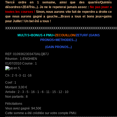
Tiercé ordre en 1 semaine, ainsi que des quartés/Quintés
désordres+ZE4/Trio...). Je ne le repeterai jamais assez :
Ne pas jouer a
toutes les courses !
Sinon, nous aurons vite fait de reperdre a droite ce
que nous aurons gagné a gauche....Bravo a tous et bons jeux+gains
pour Juillet ! Un bel été a tous !
XXXXXXXXXXXXXXXXXXXXXXXXXXXXXXXXXXXXXXXXXXXXXXXXXXXXX
MULTI 5+BONUS 4 PMU+
ZECOUILLON/
ZETURF
(GAINS
PRONOS+METHODES...)
(GAIN PRONOS...)
REF: 0109362303470ALQB7J
Réunion : 1-ENGHIEN
01/07/2010 Course : 1
en 5,
Ch : 2 -5 -3 -11 -16
Coef : 1
Montant :3,00 €
Arrivée : 2 - 3 - 5 - 16 - 1 - 6 - 11 - 15 - 12 - 10
Non partants : 8
Félicitations
Vous avez gagné :94,50€
Cette somme a été créditée sur votre compte PMU.