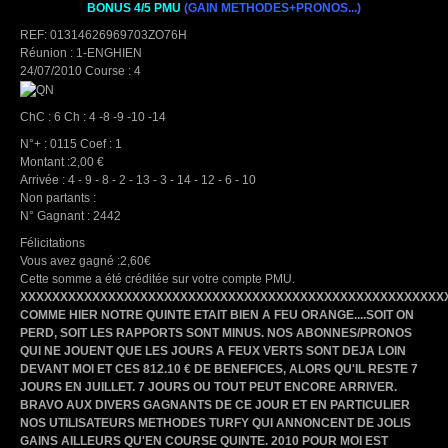
BONUS 4/5 PMU
(GAIN METHODES+PRONOS...)
REF: 01314626969703ZO76H
Réunion : 1-ENGHIEN
24/07/2010 Course : 4
ChC : 6 Ch : 4 -8 -9 -10 -14
N°+ : 0115 Coef : 1
Montant :2,00 €
Arrivée : 4 - 9 - 8 - 2 - 13 - 3 - 14 - 12 - 6 - 10
Non partants :
N° Gagnant : 2442
Félicitations
Vous avez gagné :2,60€
Cette somme a été créditée sur votre compte PMU.
XXXXXXXXXXXXXXXXXXXXXXXXXXXXXXXXXXXXXXXXXXXXXXXXXXXXX
COMME HIER NOTRE QUINTE ETAIT BIEN A FEU ORANGE....SOIT ON
PERD, SOIT LES RAPPORTS SONT MINUS. NOS ABONNES/PRONOS
QUI NE JOUENT QUE LES JOURS A FEUX VERTS SONT DEJA LOIN
DEVANT MOI ET CES 812.10 € DE BENEFICES, ALORS QU'IL RESTE 7
JOURS EN JUILLET. 7 JOURS OU TOUT PEUT ENCORE ARRIVER.
BRAVO AUX DIVERS GAGNANTS DE CE JOUR ET EN PARTICULIER
NOS UTILISATEURS METHODES TURFY QUI ANNONCENT DE JOLIS
GAINS AILLEURS QU'EN COURSE QUINTE. 2010 POUR MOI EST