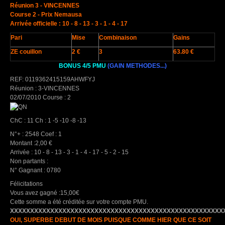
Réunion 3 - VINCENNES
Course 2 - Prix Nemausa
Arrivée officielle : 10 - 8 - 13 - 3 - 1 - 4 - 17
Pari
Mise
Combinaison
Gains
ZE couillon
2 €
3
63.80 €
BONUS 4/5 PMU
(GAIN METHODES...)
REF: 0119362415159AHWFYJ
Réunion : 3-VINCENNES
02/07/2010 Course : 2
ChC : 11 Ch : 1 -5 -10 -8 -13
N°+ : 2548 Coef : 1
Montant :2,00 €
Arrivée : 10 - 8 - 13 - 3 - 1 - 4 - 17 - 5 - 2 - 15
Non partants :
N° Gagnant : 0780
Félicitations
Vous avez gagné :15,00€
Cette somme a été créditée sur votre compte PMU.
XXXXXXXXXXXXXXXXXXXXXXXXXXXXXXXXXXXXXXXXXXXXXXXXXXXXX
OUI, SUPERBE DEBUT DE MOIS PUISQUE COMME HIER QUE CE SOIT