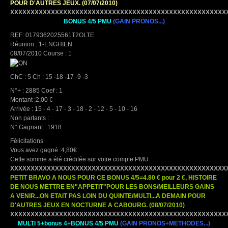
POUR D'AUTRES JEUX. (07/07/2010)
XXXXXXXXXXXXXXXXXXXXXXXXXXXXXXXXXXXXXXXXXXXXXXXXXXXXX
BONUS 4/5 PMU
(GAIN PRONOS...)
REF: 0179362025561T2OLTE
Réunion : 1-ENGHIEN
08/07/2010 Course : 1
ChC : 5 Ch : 15 -18 -17 -9 -3
N°+ : 2885 Coef : 1
Montant :2,00 €
Arrivée : 15 - 4 - 17 - 3 - 18 - 2 - 12 - 5 - 10 - 16
Non partants :
N° Gagnant : 1918
Félicitations
Vous avez gagné :4,80€
Cette somme a été créditée sur votre compte PMU.
XXXXXXXXXXXXXXXXXXXXXXXXXXXXXXXXXXXXXXXXXXXXXXXXXXXXX
PETIT BRAVO A NOUS POUR CE BONUS 4/5=4.80 € pour 2 €, HISTOIRE
DE NOUS METTRE EN"APPETIT"POUR LES BONS/MEILLEURS GAINS
A VENIR...ON ETAIT PAS LOIN DU QUINTE/MULTI...A DEMAIN POUR
D'AUTRES JEUX EN NOCTURNE A CABOURG. (08/07/2010)
XXXXXXXXXXXXXXXXXXXXXXXXXXXXXXXXXXXXXXXXXXXXXXXXXXXXX
MULTI 5+bonus 4+BONUS 4/5 PMU
(GAIN PRONOS+METHODES...)