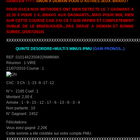
GAINS EN +???.
SINON A DEMAIN POUR D'AUTRES JEUX. BRAVO !
POUR R1/C8 NOS METHODES ONT BIEN DETECTE LE 7 GAGNANT A
22.30 € POUR 1 €...BRAVO AUX GAGNANTS...MAIS POUR MOI, RIEN
SUR CETTE COURSE CAR J'AI CE 7 SUR PAPIER ET COMPLETEMENT
OUBLIE DE LE MISER/JOUER....PAS GRAVE A DEMAIN ET BONNE
SOIREE.
(20/07/2010)
XXXXXXXXXXXXXXXXXXXXXXXXXXXXXXXXXXXXXXXXXXXXXXXXXXXXX
QUINTE DESORDRE+MULTI 5 MINUS /PMU
(GAIN PRONOS...)
REF: 0101462350832NWI6MA
Réunion : 1-VIRE
21/07/2010 Course : 1
ChC : 3 Ch : 1 -15 -9 -17 -12
N°+ : 2195 Coef : 1
Montant :2,00 €
Arrivée : 1 - 9 - 15 - 12 - 17 - 6 - 13 - 8 - 3 - 4
Non partants : 10
N° Gagnant : 2452
Félicitations
Vous avez gagné :2,20€
Cette somme a été créditée sur votre compte PMU.
XXXXXXXXXXXXXXXXXXXXXXXXXXXXXXXXXXXXXXXXXXXXXXXXXXXXX