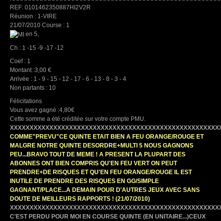
REF: 0101462350887HI2V2R
Réunion : 1-VIRE
21/07/2010 Course : 1
en 5,
Ch : 1 -15 -9 -17 -12
Coef : 1
Montant :3,00 €
Arrivée : 1 - 9 - 15 - 12 - 17 - 6 - 13 - 8 - 3 - 4
Non partants : 10
Félicitations
Vous avez gagné :4,80€
Cette somme a été créditée sur votre compte PMU.
XXXXXXXXXXXXXXXXXXXXXXXXXXXXXXXXXXXXXXXXXXXXXXXXXXXXX
COMME"PREVU"CE QUINTE ETAIT BIEN A FEU ORANGE/ROUGE ET
MALGRE NOTRE QUINTE DESORDRE+MULTI 5 NOUS GAGNONS
PEU...BRAVO TOUT DE MEME ! A PRESENT LA PLUPART DES
ABONNES ONT BIEN COMPRIS QU'EN FEU VERT ON PEUT
PRENDRE+DE RISQUES ET QU'EN FEU ORANGE/ROUGE IL EST
INUTILE DE PRENDRE DES RISQUES EN GG/SIMPLE
GAGNANT/PLACE...A DEMAIN POUR D'AUTRES JEUX AVEC SANS
DOUTE DE MEILLEURS RAPPORTS !
(21/07/2010)
XXXXXXXXXXXXXXXXXXXXXXXXXXXXXXXXXXXXXXXXXXXXXXXXXXXXX
C'EST PERDU POUR MOI EN COURSE QUINTE (EN UNITAIRE...)CEUX