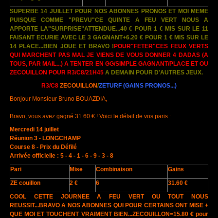
SUPERBE 14 JUILLET POUR NOS ABONNES PRONOS ET MOI MEME
PUISQUE COMME "PREVU"
CE QUINTE A FEU VERT NOUS A
APPORTE LA"SURPRISE"ATTENDUE...40 € POUR 1 € MIS SUR LE 11
FAISANT ECURIE AVEC LE 3 GAGNANT+6.20 € POUR 1 € MIS SUR LE
14 PLACE...BIEN JOUE ET BRAVO !
POUR"FETER"CES FEUX VERTS
QUI MARCHENT PAS MAL JE VIENS DE VOUS DONNER 4 DADAS (A
TOUS, PAR MAIL...) A TENTER EN GG/SIMPLE GAGNANT/PLACE ET OU
ZECOUILLON POUR R3/C8/21H45
A DEMAIN POUR D'AUTRES JEUX.
R3/C8
ZECOUILLON
/
ZETURF
(GAINS PRONOS...)
Bonjour Monsieur Bruno BOUAZDIA,
Bravo, vous avez gagné 31.60 € ! Voici le détail de vos paris :
Mercredi 14 juillet
Réunion 3 - LONGCHAMP
Course 8 - Prix du Défilé
Arrivée officielle : 5 - 4 - 1 - 6 - 9 - 3 - 8
Pari
Mise
Combinaison
Gains
ZE couillon
2 €
6
31.60 €
COOL CETTE JOURNEE A FEU VERT OU TOUT NOUS
REUSSIT...BRAVO A NOS ABONNES QUI POUR CERTAINS ONT MISE +
QUE MOI ET TOUCHENT VRAIMENT BIEN...ZECOUILLON=15.80 € pour