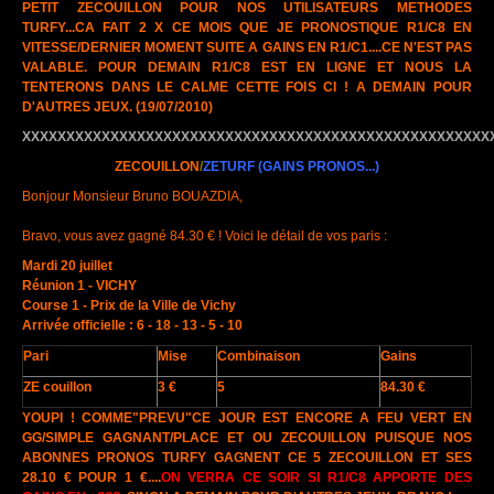
PETIT ZECOUILLON POUR NOS UTILISATEURS METHODES
TURFY...CA FAIT 2 X CE MOIS QUE JE PRONOSTIQUE R1/C8 EN
VITESSE/DERNIER MOMENT SUITE A GAINS EN R1/C1....CE N'EST PAS
VALABLE. POUR DEMAIN R1/C8 EST EN LIGNE ET NOUS LA
TENTERONS DANS LE CALME CETTE FOIS CI ! A DEMAIN POUR
D'AUTRES JEUX.
(19/07/2010)
XXXXXXXXXXXXXXXXXXXXXXXXXXXXXXXXXXXXXXXXXXXXXXXXXXXXX
ZECOUILLON
/
ZETURF
(GAINS PRONOS...)
Bonjour Monsieur Bruno BOUAZDIA,
Bravo, vous avez gagné 84.30 € ! Voici le détail de vos paris :
Mardi 20 juillet
Réunion 1 - VICHY
Course 1 - Prix de la Ville de Vichy
Arrivée officielle : 6 - 18 - 13 - 5 - 10
Pari
Mise
Combinaison
Gains
ZE couillon
3 €
5
84.30 €
YOUPI ! COMME"PREVU"CE JOUR EST ENCORE A FEU VERT EN
GG/SIMPLE GAGNANT/PLACE ET OU ZECOUILLON PUISQUE NOS
ABONNES PRONOS TURFY GAGNENT CE 5 ZECOUILLON ET SES
28.10 € POUR 1 €....
ON VERRA CE SOIR SI R1/C8 APPORTE DES