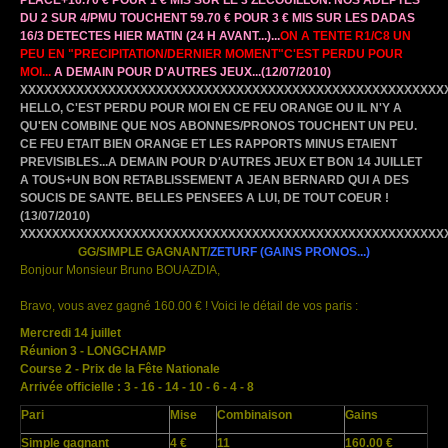
DU 2 SUR 4/PMU TOUCHENT 59.70 € POUR 3 € MIS SUR LES DADAS
16/3 DETECTES HIER MATIN (24 H AVANT...)...
ON A TENTE R1/C8 UN
PEU EN "PRECIPITATION/DERNIER MOMENT"C'EST PERDU POUR
MOI...
A DEMAIN POUR D'AUTRES JEUX...
(12/07/2010)
XXXXXXXXXXXXXXXXXXXXXXXXXXXXXXXXXXXXXXXXXXXXXXXXXXXXX
HELLO, C'EST PERDU POUR MOI EN CE FEU ORANGE OU IL N'Y A
QU'EN COMBINE QUE NOS ABONNES/PRONOS TOUCHENT UN PEU.
CE FEU ETAIT BIEN ORANGE ET LES RAPPORTS MINUS ETAIENT
PREVISIBLES...A DEMAIN POUR D'AUTRES JEUX ET BON 14 JUILLET
A TOUS+UN BON RETABLISSEMENT A JEAN BERNARD QUI A DES
SOUCIS DE SANTE. BELLES PENSEES A LUI, DE TOUT COEUR !
(13/07/2010)
XXXXXXXXXXXXXXXXXXXXXXXXXXXXXXXXXXXXXXXXXXXXXXXXXXXXX
GG/SIMPLE GAGNANT/
ZETURF
(GAINS PRONOS...)
Bonjour Monsieur Bruno BOUAZDIA,
Bravo, vous avez gagné 160.00 € ! Voici le détail de vos paris :
Mercredi 14 juillet
Réunion 3 - LONGCHAMP
Course 2 - Prix de la Fête Nationale
Arrivée officielle : 3 - 16 - 14 - 10 - 6 - 4 - 8
Pari
Mise
Combinaison
Gains
Simple gagnant
4 €
11
160.00 €