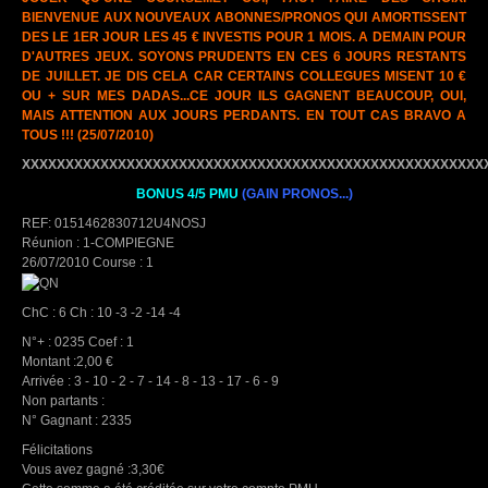
BIENVENUE AUX NOUVEAUX ABONNES/PRONOS QUI AMORTISSENT
DES LE 1ER JOUR LES 45 € INVESTIS POUR 1 MOIS. A DEMAIN POUR
D'AUTRES JEUX. SOYONS PRUDENTS EN CES 6 JOURS RESTANTS
DE JUILLET. JE DIS CELA CAR CERTAINS COLLEGUES MISENT 10 €
OU + SUR MES DADAS...CE JOUR ILS GAGNENT BEAUCOUP, OUI,
MAIS ATTENTION AUX JOURS PERDANTS. EN TOUT CAS BRAVO A
TOUS !!!
(25/07/2010)
XXXXXXXXXXXXXXXXXXXXXXXXXXXXXXXXXXXXXXXXXXXXXXXXXXXXX
BONUS 4/5 PMU
(GAIN PRONOS...)
REF: 0151462830712U4NOSJ
Réunion : 1-COMPIEGNE
26/07/2010 Course : 1
ChC : 6 Ch : 10 -3 -2 -14 -4
N°+ : 0235 Coef : 1
Montant :2,00 €
Arrivée : 3 - 10 - 2 - 7 - 14 - 8 - 13 - 17 - 6 - 9
Non partants :
N° Gagnant : 2335
Félicitations
Vous avez gagné :3,30€