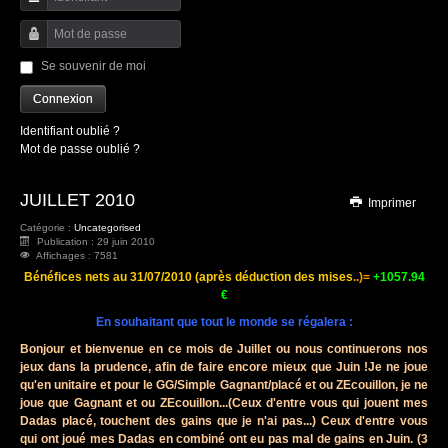
Identifiant
Mot de passe
Se souvenir de moi
Connexion
Identifiant oublié ?
Mot de passe oublié ?
JUILLET 2010
Imprimer
Catégorie :
Uncategorised
Publication : 29 juin 2010
Affichages : 7581
Bénéfices nets au 31/07/2010 (après déduction des mises
..)=
+1057.94
€
En souhaitant que tout le monde se régalera :
Bonjour et bienvenue en ce mois de Juillet ou nous continuerons nos
jeux dans la prudence, afin de faire encore mieux que Juin !Je ne joue
qu'en unitaire et pour le GG/Simple Gagnant/placé et ou ZEcouillon, je ne
joue que Gagnant et ou ZEcouillon...(Ceux d'entre vous qui jouent mes
Dadas placé, touchent des gains que je n'ai pas...) Ceux d'entre vous
qui ont joué mes Dadas en combiné ont eu pas mal de gains en Juin. (3