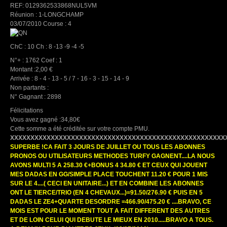
REF: 0129362533868NUL5VM
Réunion : 1-LONGCHAMP
03/07/2010 Course : 4
ChC : 10 Ch : 8 -13 -9 -4 -5
N°+ : 1762 Coef : 1
Montant :2,00 €
Arrivée : 8 - 4 - 13 - 5 / 7 - 16 - 3 - 15 - 14 - 9
Non partants :
N° Gagnant : 2898
Félicitations
Vous avez gagné :34,80€
Cette somme a été créditée sur votre compte PMU.
XXXXXXXXXXXXXXXXXXXXXXXXXXXXXXXXXXXXXXXXXXXXXXXXXXXXX
SUPERBE !CA FAIT 3 JOURS DE JUILLET OU TOUS LES ABONNES
PRONOS OU UTILISATEURS METHODES TURFY GAGNENT....LA NOUS
AVONS MULTI 5 A 258.30 €+BONUS 4 34.80 € ET CEUX QUI JOUENT
MES DADAS EN GG/SIMPLE PLACE TOUCHENT 11.20 € POUR 1 MIS
SUR LE 4....( CECI EN UNITAIRE...) ET EN COMBINE LES ABONNES
ONT LE TIERCE/TRIO (EN 4 CHEVAUX...)=91.50/276.90 € PUIS EN 5
DADAS LE ZE4+QUARTE DESORDRE =466.90/475.20 € ....BRAVO, CE
MOIS EST POUR LE MOMENT TOUT A FAIT DIFFERENT DES AUTRES
ET DE LOIN CELUI QUI DEBUTE LE MIEUX EN 2010.....BRAVO A TOUS.