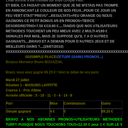
Cette somme a été créditée sur votre compte PMU.
ET BIEN, CA FAISAIT UN MOMENT QUE JE NE M'ETAIS PAS TROMPE
EN ANNONCANT LE COULEUR DE NOS FEUX...POUR CE JOUR UN
FEU VERT ETAIT"PREVU"...RESULTATS=FEU ORANGE OU NOUS
GAGNONS CE PETIT BONUS 4/5 EN PRONOS+TIERCE
DESORDRE/TRIO=7.50 €/19.80 €.....TANDIS QUE NOS UTILISATEURS
METHODES TOUCHENT UN PEU MIEUX AVEC 2 MULTI 4/189 €
SIGNALES PAR MAIL, MAIS JE SUPPOSE QU'IL Y A D'AUTRES
GAGNANTS....BRAVO ET A DEMAIN POUR D'AUTRES JEUX ET DE
MEILLEURS GAINS ?....(26/07/2010)
XXXXXXXXXXXXXXXXXXXXXXXXXXXXXXXXXXXXXXXXXXXXXXXXXXXXX
GG/SIMPLE PLACE/
ZETURF
(GAINS PRONOS...)
Bonjour Monsieur Bruno BOUAZDIA,
Bravo, vous avez gagné 89.20 € ! Voici le détail de vos paris :
Mardi 27 juillet
Réunion 1 - MAISONS LAFFITTE
Course 1 - Prix Albine
Arrivée officielle : 5 - 10 - 11 - 3 - 4 - 14 - 8
Pari
Mise
Combinaison
Gains
Simple gagnant
4 €
5
89.20 €
BRAVO A NOS ABONNES PRONOS+UTILISATEURS METHODES
TURFY PUISQUE NOUS TOUCHONS TOUS=22.30 € pour 1 € SUR LE 5