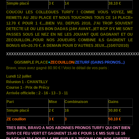
Simple placé
3 €
14
38.10 €
COUCOU LES COLLEGUES TURFY ! COMME VOUS VOYEZ, ME
REMETS AU JEU PLACE ET NOUS TOUCHONS TOUS CE 14 PLACE=
12.70 € POUR 1 €....BIEN VU. DEPUIS 2010, J'AI TROP SOUVENT
DETECTE LE OU LES BON DADAS (24H AVANT...)ET BCP D'€ ME SONT
PASSES SOUS LE NEZ EN NE LES JOUANT QUE GAGNANT ET OU
ZECOUILLON...POUR NOS JOUEURS COMBINE ILS GAGNENT LE
BONUS 4/5=20.70 €. A DEMAIN POUR D'AUTRES JEUX...
(10/07/2010)
XXXXXXXXXXXXXXXXXXXXXXXXXXXXXXXXXXXXXXXXXXXXXXXXXXXXX
GG/SIMPLE PLACE
+
ZECOUILLON
/
ZETURF
(GAINS PRONOS...)
Bravo, vous avez gagné 80.90 € ! Voici le détail de vos paris :
Lundi 12 juillet
Réunion 1 - CHANTILLY
Course 1 - Prix de Précy
Arrivée officielle : 2 - 16 - 13 - 3 - 11
Pari
Mise
Combinaison
Gains
Simple placé
2 €
16
30.80 €
ZE couillon
3 €
3
50.10 €
TRES BIEN, BRAVO A NOS ABONNES PRONOS TURFY QUI ONT BIEN
SUIVI CE FEU VERT ET GAGNENT 15.40 € POUR 1 € MIS SUR LE 16
PLACE+16.70 € POUR 1 € MIS SUR LE 3 ZECOUILLON. NOS ADEPTES