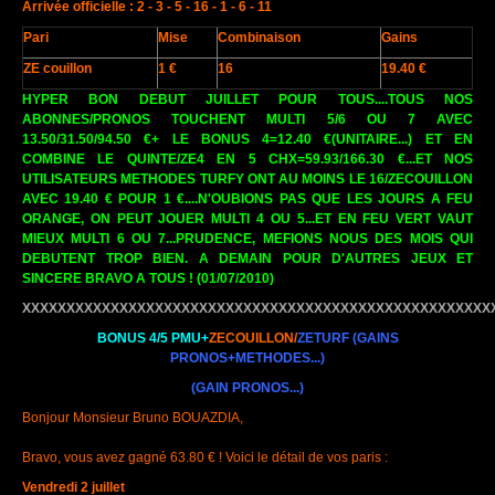
Arrivée officielle : 2 - 3 - 5 - 16 - 1 - 6 - 11
Pari
Mise
Combinaison
Gains
ZE couillon
1 €
16
19.40 €
HYPER BON DEBUT JUILLET POUR TOUS....TOUS NOS
ABONNES/PRONOS TOUCHENT MULTI 5/6 OU 7 AVEC
13.50/31.50/94.50 €+ LE BONUS 4=12.40 €(UNITAIRE...) ET EN
COMBINE LE QUINTE/ZE4 EN 5 CHX=59.93/166.30 €...ET NOS
UTILISATEURS METHODES TURFY ONT AU MOINS LE 16/ZECOUILLON
AVEC 19.40 € POUR 1 €....N'OUBIONS PAS QUE LES JOURS A FEU
ORANGE, ON PEUT JOUER MULTI 4 OU 5...ET EN FEU VERT VAUT
MIEUX MULTI 6 OU 7...PRUDENCE, MEFIONS NOUS DES MOIS QUI
DEBUTENT TROP BIEN. A DEMAIN POUR D'AUTRES JEUX ET
SINCERE BRAVO A TOUS ! (01/07/2010)
XXXXXXXXXXXXXXXXXXXXXXXXXXXXXXXXXXXXXXXXXXXXXXXXXXXXX
BONUS 4/5 PMU+
ZECOUILLON/
ZETURF
(GAINS
PRONOS+METHODES...)
(GAIN PRONOS...)
Bonjour Monsieur Bruno BOUAZDIA,
Bravo, vous avez gagné 63.80 € ! Voici le détail de vos paris :
Vendredi 2 juillet