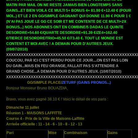
MATIN PAR MAIL ON NE RESTE JAMAIS BIEN LONGTEMPS SANS
GAINS...ET BIEN VOILA CE MULTI 5+ BONUS 4= 81.90 €+12.40 € (POUR
MOI...) ET LE 2 EN GG/SIMPLE GAGNANT QUI DONNE 11.90 € POUR 1
€
(N'AI PAS JOUE LE GG CE SOIR ET ME CONTENTE DE CE MULTI+2X
BONUS
...)
NOS ABONNES ONT EN COMBINE/5 DADAS LE QUINTE
DESORDRE=54.60 €/QUARTE DESORDRE=91.39 €/ZE4=162.40
€/TIERCE DESORDRE/TRIO=45.50 €/73.40 €. TOUT LE MONDE EST
CONTENT ET MOI AVEC !
A DEMAIN POUR D'AUTRES JEUX.
(09/07/2010)
XXXXXXXXXXXXXXXXXXXXXXXXXXXXXXXXXXXXXXXXXXXXXXXXXXXXX
COUCOU, PAR ICI C'EST PERDU POUR CE JOUR....ON EST PAS LOIN
DU GAIN...MAIS EN FEU ORANGE, FALLAIT PAS S'ATTENDRE A
GRAND CHOSE...A DEMAIN POUR D'AUTRES JEUX. (10/07/2010)
XXXXXXXXXXXXXXXXXXXXXXXXXXXXXXXXXXXXXXXXXXXXXXXXXXXXX
GG/SIMPLE PLACE/
ZETURF
(GAINS PRONOS...)
Bonjour Monsieur Bruno BOUAZDIA,
Bravo, vous avez gagné 38.10 € ! Voici le détail de vos paris :
Dimanche 11 juillet
Réunion 1 - MAISONS LAFFITTE
Course 4 - Prix de la Ville de Maisons-Laffitte
Arrivée officielle : 11 - 14 - 6 - 10 - 8 - 12 - 13
Pari
Mise
Combinaison
Gains