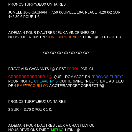
PRONOS TURFY/JEUX UNITAIRES :
JUMELE 10-6 GAGNANT=7.50 €/JUMELE 10-6 PLACE=4.20 €/2 SUR
4=2.30 € POUR 1 €.
A DEMAIN POUR D'AUTRES JEUX A VINCENNES OU
NOUS JOUERONS EN "
TURF BPRUDENCE
", HEIN !!@...(11/12/2018).
-
XXXXXXXXXXXXXXXXXXXX
-
BRAVO AUX GAGNANTS !!@ C'EST
PERDU
PAR ICI.
GRRRRRRRRRRRRR !!@
QUEL DOMMAGE EN "
PRONOS TURFY
"
POUR NOTRE
CHEVAL N° 5
QUI TERMINE "PILE" 5 EME AU LIEU
DE
4 EME
/
ZECOUILLON
A COTE/RAPPORT CORRECT !!@
PRONOS TURFY/JEUX UNITAIRES :
2 SUR 4=3.70 € POUR 1 €.
A DEMAIN POUR D'AUTRES JEUX A CHANTILLY OU
NOUS DEVRIONS FAIRE "
MIEUX
", HEIN !!@...