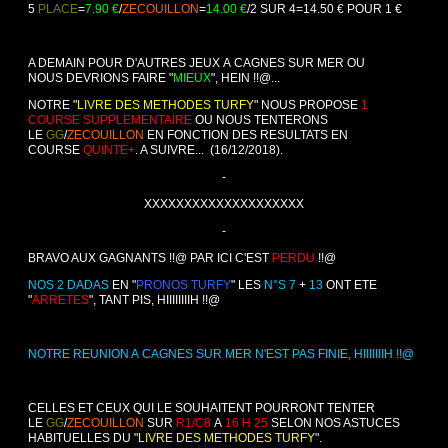
5
PLACE
=
7.90 €
/
ZECOUILLON
=
14.00 €
/2 SUR 4=14.50 € POUR 1 €
A DEMAIN POUR D'AUTRES JEUX A CAGNES SUR MER OU
NOUS DEVRIONS FAIRE "
MIEUX
", HEIN !!@...
NOTRE "
LIVRE DES METHODES TURFY
" NOUS PROPOSE
1
COURSE SUPPLEMENTAIRE
OU NOUS TENTERONS
LE
GG
/
ZECOUILLON
EN FONCTION DES RESULTATS EN
COURSE
QUINTE+
. A SUIVRE... (16/12/2018).
-
XXXXXXXXXXXXXXXXXXXX
-
BRAVO AUX GAGNANTS !!@ PAR ICI C'EST
PERDU
!!@
NOS 2 DADAS
EN "
PRONOS TURFY
" LES
N°S
7
+
13
ONT ETE
"
ARRETES
", TANT PIS, HIIIIIIIIH !!@
NOTRE REUNION A CAGNES SUR MER N'EST PAS FINIE, HIIIIIIIH !!@
CELLES ET CEUX QUI LE SOUHAITENT POURRONT TENTER
LE
GG
/
ZECOUILLON
SUR
R1/C8
A
16 H 25
SELON NOS ASTUCES
HABITUELLES DU "
LIVRE DES METHODES TURFY
".