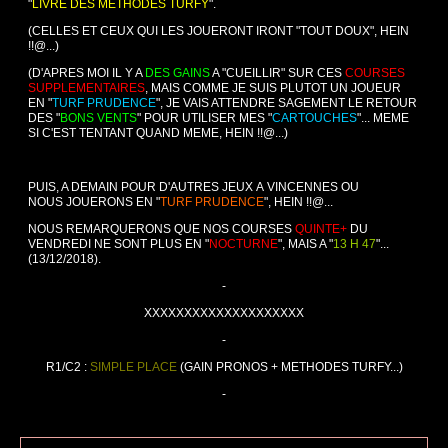
"
LIVRE DES METHODES TURFY
".
(CELLES ET CEUX QUI LES JOUERONT IRONT "TOUT DOUX", HEIN
!!@...)
(D'APRES MOI IL Y A
DES GAINS
A "CUEILLIR" SUR CES
COURSES
SUPPLEMENTAIRES
, MAIS COMME JE SUIS PLUTOT UN JOUEUR
EN "
TURF PRUDENCE
", JE VAIS ATTENDRE SAGEMENT LE RETOUR
DES "
BONS VENTS
" POUR UTILISER MES "
CARTOUCHES
"... MEME
SI C'EST TENTANT QUAND MEME, HEIN !!@...)
PUIS, A DEMAIN POUR D'AUTRES JEUX A VINCENNES OU
NOUS JOUERONS EN "
TURF PRUDENCE
", HEIN !!@...
NOUS REMARQUERONS QUE NOS COURSES
QUINTE+
DU
VENDREDI NE SONT PLUS EN "
NOCTURNE
", MAIS A "
13 H 47
"...
(13/12/2018).
-
XXXXXXXXXXXXXXXXXXXX
-
R1/C2 :
SIMPLE PLACE
(GAIN PRONOS + METHODES TURFY...)
-