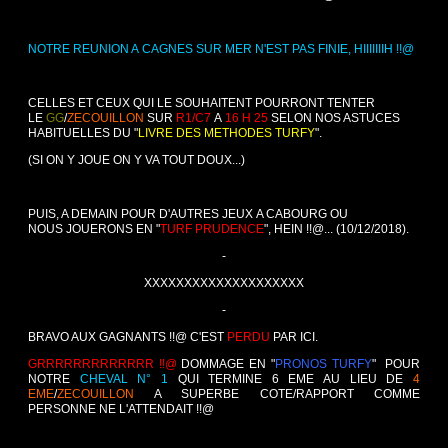
NOTRE REUNION A CAGNES SUR MER N'EST PAS FINIE, HIIIIIIIH !!@
CELLES ET CEUX QUI LE SOUHAITENT POURRONT TENTER
LE
GG
/
ZECOUILLON
SUR
R1/C7
A
16 H 25
SELON NOS ASTUCES
HABITUELLES DU "
LIVRE DES METHODES TURFY
".
(SI ON Y JOUE ON Y VA TOUT DOUX...)
PUIS, A DEMAIN POUR D'AUTRES JEUX A CABOURG OU
NOUS JOUERONS EN "
TURF PRUDENCE
", HEIN !!@... (10/12/2018).
-
XXXXXXXXXXXXXXXXXXXX
-
BRAVO AUX GAGNANTS !!@ C'EST
PERDU
PAR ICI.
GRRRRRRRRRRRRR !!@
DOMMAGE EN "
PRONOS TURFY
" POUR
NOTRE
CHEVAL N° 1
QUI TERMINE 6 EME AU LIEU DE
4
EME
/
ZECOUILLON
A SUPERBE COTE/RAPPORT COMME
PERSONNE NE L'ATTENDAIT !!@