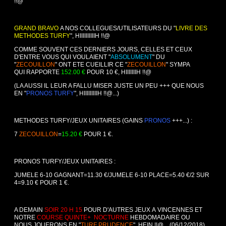
!!@
GRAND BRAVO
A NOS COLLEGUES/UTILISATEURS DU "
LIVRE DES
METHODES TURFY
", HIIIIIIIIIIH !!@
COMME SOUVENT CES DERNIERS JOURS, CELLES ET CEUX
D'ENTRE VOUS QUI VOULAIENT "
ABSOLUMENT
" DU
"
ZECOUILLON
" ONT ETE CUEILLIR CE "
ZECOUILLON
" SYMPA
QUI RAPPORTE
152.00 €
POUR 10 €, HIIIIIIIH !!@
(LA AUSSI IL LEUR A FALLU MISER JUSTE UN PEU +++ QUE NOUS
EN "
PRONOS TURFY
", HIIIIIIIIIH !!@...)
METHODES TURFY/JEUX UNITAIRES (GAINS
PRONOS
+++...) :
7
ZECOUILLON
=
15.20 €
POUR 1 €.
PRONOS TURFY/JEUX UNITAIRES :
JUMELE 6-10 GAGNANT=11.30 €/JUMELE 6-10 PLACE=5.40 €/2 SUR
4=9.10 € POUR 1 €.
A DEMAIN
SOIR 20 H 15
POUR D'AUTRES JEUX A VINCENNES ET
NOTRE
COURSE QUINTE+ NOCTURNE
HEBDOMADAIRE OU
NOUS JOUERONS EN "
TURF PRUDENCE
", HEIN !!@... (06/12/2018).