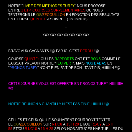
NOTRE "
LIVRE DES METHODES TURFY
" NOUS PROPOSE
ENTRE
1 ET 4 COURSES SUPPLEMENTAIRES
OU NOUS
TENTERONS LE
GG
/
ZECOUILLON
EN FONCTION DES RESULTATS
EN COURSE
QUINTE+
. A SUIVRE... (12/12/2018).
-
XXXXXXXXXXXXXXXXXXXX
-
BRAVO AUX GAGNANTS !!@ PAR ICI C'EST
PERDU
!!@
COURSE
QUINTE+
OU LES
RAPPORTS
ONT ETE
BONS
COMME LE
LAISSAIT PREVOIR NOTRE "
FEU VERT
", MAIS
NOS DADAS
EN
"
PRONOS TURFY
" N'ONT RIEN FAIT DE BON...TANT PIS, HIIIIIIIIH !!@
CETTE JOURNEE VOUS EST OFFERTE EN PRONOS TURFY, HIIIIIIIIIIH
!!@
NOTRE REUNION A CHANTILLY N'EST PAS FINIE, HIIIIIIIH !!@
CELLES ET CEUX QUI LE SOUHAITENT POURRONT TENTER
LE
GG
/
ZECOUILLON
SUR
R1/C8
A
15 H 20
ET/OU
R1/C9
A
15 H
55
ET/OU
R1/C10
A
16 H 25
SELON NOS ASTUCES HABITUELLES DU