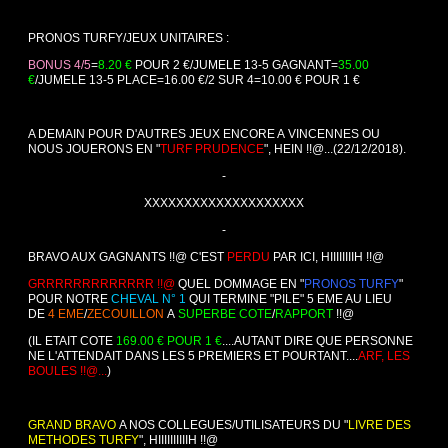
PRONOS TURFY/JEUX UNITAIRES :
BONUS 4/5
=
8.20 €
POUR 2 €/JUMELE 13-5 GAGNANT=
35.00
€
/JUMELE 13-5 PLACE=16.00 €/2 SUR 4=10.00 € POUR 1 €
A DEMAIN POUR D'AUTRES JEUX ENCORE A VINCENNES OU
NOUS JOUERONS EN "
TURF PRUDENCE
", HEIN !!@...
(22/12/2018).
-
XXXXXXXXXXXXXXXXXXXX
-
BRAVO AUX GAGNANTS !!@ C'EST
PERDU
PAR ICI, HIIIIIIIIH !!@
GRRRRRRRRRRRRR !!@
QUEL DOMMAGE EN "
PRONOS TURFY
"
POUR NOTRE
CHEVAL N° 1
QUI TERMINE "PILE" 5 EME AU LIEU
DE
4 EME
/
ZECOUILLON
A
SUPERBE COTE
/
RAPPORT
!!@
(IL ETAIT COTE
169.00 € POUR 1 €
....AUTANT DIRE QUE PERSONNE
NE L'ATTENDAIT DANS LES 5 PREMIERS ET POURTANT....
ARF, LES
BOULES !!@...
)
GRAND BRAVO
A NOS COLLEGUES/UTILISATEURS DU "
LIVRE DES
METHODES TURFY
", HIIIIIIIIIIH !!@