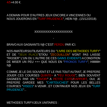
4/5
=4.00 €.
A DEMAIN POUR D'AUTRES JEUX ENCORE A VINCENNES OU
NOUS JOUERONS EN "
TURF PRUDENCE
", HEIN !!@...
(15/12/2018).
-
XXXXXXXXXXXXXXXXXXXX
-
BRAVO AUX GAGNANTS !!@ C'EST
PERDU
PAR ICI.
NOS AMATEURS/UTILISATEURS DU "
LIVRE DES METHODES TURFY
"
ET DE "
JEUX PLACE
"ET/OU "
ZECOUILLON
" N'ONT PAS LAISSE
"PASSER" L'UN OU L'AUTRE DE CES
GAINS EVIDENTS
A CONDITION
DE MISER UN PEU +++ QUE NOUS EN "
PRONOS TURFY
", HIIIIIIIIH
!!@
COMME JE LE DIS SOUVENT ET LE FAIS TOUT AUTANT, JE PREFERE
JOUER CES COURSES
QUINTE+
A "
FEU ROUGE
", BIEN SOUVENT
GAGNEES PAR UN "
FAVORI
" A
PETITE COTE
/
RAPPORT
, OUI, JE
PREFERE GARDEE MES "
CARTOUCHES
" POUR LES BELLES
COURSES "
VISEES
" A VENIR...ET CONTINUER NOS JEUX EN "
TURF
PRUDENCE
"...
METHODES TURFY/JEUX UNITAIRES :