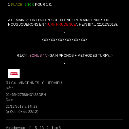
1
PLACE
=
9.30 €
POUR 1 €.
A DEMAIN POUR D'AUTRES JEUX ENCORE A VINCENNES OU
NOUS JOUERONS EN "
TURF PRUDENCE
", HEIN !!@...
(21/12/2018).
-
XXXXXXXXXXXXXXXXXXXX
-
R1/C4 :
BONUS 4/5
(GAIN PRONOS + METHODES TURFY...)
-
R1 C4 - VINCENNES - C. HERVIEU
Réf :
0146542758643Y2SDEH
Date :
21/12/2018 à 14h23
(e-Quinté+ du 22/12)
Vos chevaux :
11 - 5 - 13 - 2 - 1
cc 8