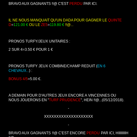
BRAVO AUX GAGNANTS !!@ C'EST
PERDU
PAR ICI.
IL NE NOUS MANQUAIT QU'UN DADA POUR GAGNER LE
QUINTE
D
=
121.00 €
OU LE
ZE5
=
119.80 €
!!@...
PRONOS TURFY/JEUX UNITAIRES :
2 SUR 4=3.50 € POUR 1 €
PRONOS TURFY JEUX COMBINE/CHAMP REDUIT (
EN 6
CHEVAUX...
) :
BONUS 4/5
=5.00 €.
A DEMAIN POUR D'AUTRES JEUX ENCORE A VINCENNES OU
NOUS JOUERONS EN "
TURF PRUDENCE
", HEIN !!@...
(05/12/2018).
-
XXXXXXXXXXXXXXXXXXXX
-
BRAVO AUX GAGNANTS !!@ C'EST ENCORE
PERDU
PAR ICI, HIIIIIIIIH