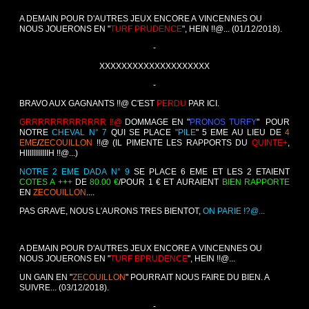
A DEMAIN POUR D'AUTRES JEUX ENCORE A VINCENNES OU
NOUS JOUERONS EN "
TURF PRUDENCE
", HEIN !!@... (01/12/2018).
-
XXXXXXXXXXXXXXXXXXXX
-
BRAVO AUX GAGNANTS !!@ C'EST
PERDU
PAR ICI.
GRRRRRRRRRRRRR !!@
DOMMAGE EN "
PRONOS TURFY
" POUR
NOTRE
CHEVAL N° 7
QUI SE PLACE
"PILE
" 5 EME AU LIEU DE
4
EME
/
ZECOUILLON
!!@ (IL PIMENTE LES RAPPORTS DU
QUINTE+
,
HIIIIIIIIIIIH !!@...)
NOTRE 2 EME DADA N° 9
SE PLACE 6 EME ET LES 2 ETAIENT
COTES A +++
DE
80.00 €
/POUR 1 € ET AURAIENT
BIEN RAPPORTE
EN
ZECOUILLON
....
PAS GRAVE, NOUS L'AURONS TRES BIENTOT,
ON PARIE !?@...
A DEMAIN POUR D'AUTRES JEUX ENCORE A VINCENNES OU
NOUS JOUERONS EN "
TURF BPRUDENCE
", HEIN !!@...
UN GAIN EN "
ZECOUILLON
" POURRAIT NOUS FAIRE DU BIEN. A
SUIVRE... (03/12/2018).
-