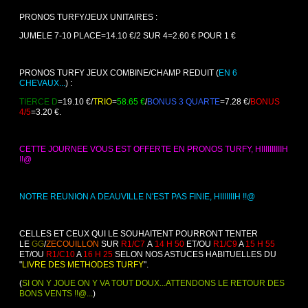
PRONOS TURFY/JEUX UNITAIRES :
JUMELE 7-10 PLACE=14.10 €/2 SUR 4=2.60 € POUR 1 €
PRONOS TURFY JEUX COMBINE/CHAMP REDUIT (
EN 6
CHEVAUX...
) :
TIERCE D
=19.10 €/
TRIO
=
58.65 €
/
BONUS 3 QUARTE
=7.28 €/
BONUS
4/5
=3.20 €.
CETTE JOURNEE VOUS EST OFFERTE EN PRONOS TURFY, HIIIIIIIIIIH
!!@
NOTRE REUNION A DEAUVILLE N'EST PAS FINIE, HIIIIIIIH !!@
CELLES ET CEUX QUI LE SOUHAITENT POURRONT TENTER
LE
GG
/
ZECOUILLON
SUR
R1/C7
A
14 H 50
ET/OU
R1/C9
A
15 H 55
ET/OU
R1/C10
A
16 H 25
SELON NOS ASTUCES HABITUELLES DU
"
LIVRE DES METHODES TURFY
".
(
SI ON Y JOUE ON Y VA TOUT DOUX...ATTENDONS LE RETOUR DES
BONS VENTS !!@...
)