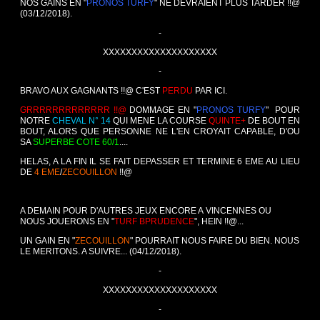
NOS GAINS EN "
PRONOS TURFY
" NE DEVRAIENT PLUS TARDER !!@
(03/12/2018).
-
XXXXXXXXXXXXXXXXXXXX
-
BRAVO AUX GAGNANTS !!@ C'EST
PERDU
PAR ICI.
GRRRRRRRRRRRRR !!@
DOMMAGE EN "
PRONOS TURFY
" POUR
NOTRE
CHEVAL N° 14
QUI MENE LA COURSE
QUINTE+
DE BOUT EN
BOUT, ALORS QUE PERSONNE NE L'EN CROYAIT CAPABLE, D'OU
SA
SUPERBE COTE 60/1
....
HELAS, A LA FIN IL SE FAIT DEPASSER ET TERMINE 6 EME AU LIEU
DE
4 EME
/
ZECOUILLON
!!@
A DEMAIN POUR D'AUTRES JEUX ENCORE A VINCENNES OU
NOUS JOUERONS EN "
TURF BPRUDENCE
", HEIN !!@...
UN GAIN EN "
ZECOUILLON
" POURRAIT NOUS FAIRE DU BIEN. NOUS
LE MERITONS. A SUIVRE... (04/12/2018).
-
XXXXXXXXXXXXXXXXXXXX
-