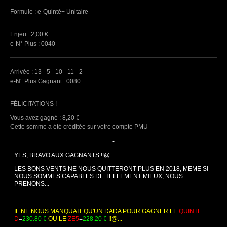
Formule :
e-Quinté+ Unitaire
Enjeu :
2
,00 €
e-N° Plus :
0040
Arrivée :
13 - 5 - 10 - 11 - 2
e-N° Plus Gagnant :
0080
FÉLICITATIONS !
Vous avez gagné :
8
,20 €
Cette somme a été créditée sur votre compte PMU
-
YES, BRAVO AUX GAGNANTS !!@
LES BONS VENTS NE NOUS QUITTERONT PLUS EN 2018, MEME SI
NOUS SOMMES CAPABLES DE TELLEMENT MIEUX, NOUS
PRENONS...
IL NE NOUS MANQUAIT QU'UN DADA POUR GAGNER LE
QUINTE
D
=
230.80 €
OU LE
ZE5
=
228.20 €
!!@...