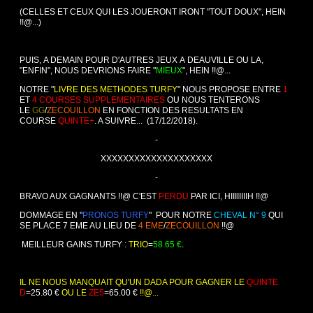
(CELLES ET CEUX QUI LES JOUERONT IRONT "TOUT DOUX", HEIN
!!@...)
PUIS,
A DEMAIN POUR D'AUTRES JEUX A DEAUVILLE OU LA,
"ENFIN", NOUS DEVRIONS FAIRE "
MIEUX
", HEIN !!@...
NOTRE "
LIVRE DES METHODES TURFY
" NOUS PROPOSE ENTRE
1
ET
4 COURSES SUPPLEMENTAIRES
OU NOUS TENTERONS
LE
GG
/
ZECOUILLON
EN FONCTION DES RESULTATS EN
COURSE
QUINTE+
. A SUIVRE... (17/12/2018).
-
XXXXXXXXXXXXXXXXXXXX
-
BRAVO AUX GAGNANTS !!@ C'EST
PERDU
PAR ICI, HIIIIIIIIH !!@
DOMMAGE EN "
PRONOS TURFY
" POUR NOTRE
CHEVAL N° 9
QUI
SE PLACE 7 EME AU LIEU DE
4 EME
/
ZECOUILLON
!!@
MEILLEUR GAINS TURFY :
TRIO
=
58.65 €
.
IL NE NOUS MANQUAIT QU'UN DADA POUR GAGNER LE
QUINTE
D
=25.80
€
OU LE
ZE5
=65.00
€
!!@...