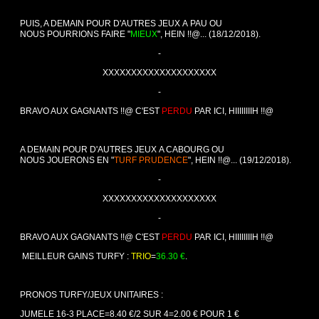
PUIS, A DEMAIN POUR D'AUTRES JEUX A PAU OU
NOUS POURRIONS FAIRE "
MIEUX
", HEIN !!@... (18/12/2018).
-
XXXXXXXXXXXXXXXXXXXX
-
BRAVO AUX GAGNANTS !!@ C'EST
PERDU
PAR ICI, HIIIIIIIIH !!@
A DEMAIN POUR D'AUTRES JEUX A CABOURG OU
NOUS JOUERONS EN "
TURF PRUDENCE
", HEIN !!@... (19/12/2018).
-
XXXXXXXXXXXXXXXXXXXX
-
BRAVO AUX GAGNANTS !!@ C'EST
PERDU
PAR ICI, HIIIIIIIIH !!@
MEILLEUR GAINS TURFY :
TRIO
=
36.30 €
.
PRONOS TURFY/JEUX UNITAIRES :
JUMELE 16-3 PLACE=8.40 €/2 SUR 4=2.00 € POUR 1 €