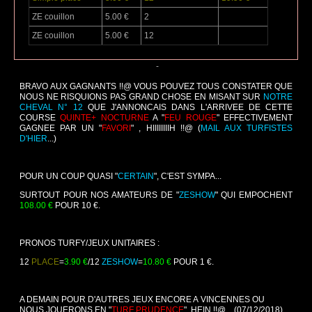
ZE couillon
5.00 €
2
ZE couillon
5.00 €
12
-
BRAVO AUX GAGNANTS !!@ VOUS POUVEZ TOUS CONSTATER QUE
NOUS NE RISQUIONS PAS GRAND CHOSE EN MISANT SUR
NOTRE
CHEVAL N° 12
QUE J'ANNONCAIS DANS L'ARRIVEE DE CETTE
COURSE
QUINTE+ NOCTURNE
A "
FEU ROUGE
" EFFECTIVEMENT
GAGNEE PAR UN "
FAVORI
" , HIIIIIIIIH !!@ (
MAIL AUX TURFISTES
D'HIER
...)
POUR UN COUP QUASI "
CERTAIN
", C'EST SYMPA...
SURTOUT POUR NOS AMATEURS DE "
ZESHOW
" QUI EMPOCHENT
108.00 €
POUR 10 €.
PRONOS TURFY/JEUX UNITAIRES :
12
PLACE
=
3.90 €
/12
ZESHOW
=
10.80 €
POUR 1 €.
A DEMAIN POUR D'AUTRES JEUX ENCORE A VINCENNES OU
NOUS JOUERONS EN "
TURF PRUDENCE
", HEIN !!@...
(07/12/2018).