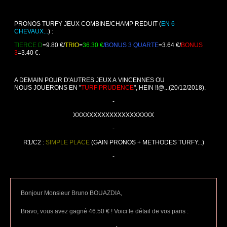
PRONOS TURFY JEUX COMBINE/CHAMP REDUIT (
EN 6
CHEVAUX...
) :
TIERCE D
=9.80 €/
TRIO
=
36.30 €
/BONUS 3 QUARTE
=3.64 €/
BONUS
3
=3.40 €.
A DEMAIN POUR D'AUTRES JEUX A VINCENNES OU
NOUS JOUERONS EN "
TURF PRUDENCE
", HEIN !!@...
(20/12/2018).
-
XXXXXXXXXXXXXXXXXXXX
-
R1/C2 :
SIMPLE PLACE
(GAIN PRONOS + METHODES TURFY...)
-
Bonjour Monsieur Bruno BOUAZDIA,
Bravo, vous avez gagné 46.50 € ! Voici le détail de vos paris :