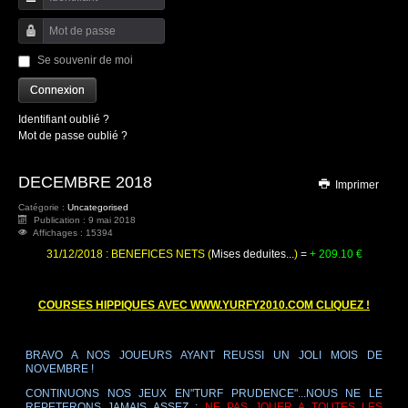
Identifiant
Mot de passe
Se souvenir de moi
Connexion
Identifiant oublié ?
Mot de passe oublié ?
DECEMBRE 2018
Imprimer
Catégorie :
Uncategorised
Publication : 9 mai 2018
Affichages : 15394
31/12/2018 : BENEFICES NETS (
Mises deduites...
)
=
+ 209.10 €
-
COURSES HIPPIQUES AVEC WWW.YURFY2010.COM CLIQUEZ !
-
BRAVO A NOS JOUEURS AYANT REUSSI UN JOLI MOIS DE
NOVEMBRE
!
CONTINUONS NOS JEUX EN"TURF PRUDENCE"...NOUS NE LE
REPETERONS JAMAIS ASSEZ :
NE PAS JOUER A TOUTES LES