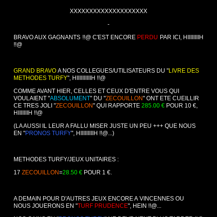
XXXXXXXXXXXXXXXXXXXX
-
BRAVO AUX GAGNANTS !!@ C'EST ENCORE
PERDU
PAR ICI, HIIIIIIIIH
!!@
GRAND BRAVO
A NOS COLLEGUES/UTILISATEURS DU "
LIVRE DES
METHODES TURFY
", HIIIIIIIIIIH !!@
COMME AVANT HIER, CELLES ET CEUX D'ENTRE VOUS QUI
VOULAIENT "
ABSOLUMENT
" DU "
ZECOUILLON
" ONT ETE CUEILLIR
CE TRES JOLI "
ZECOUILLON
" QUI RAPPORTE
285.00 €
POUR 10 €,
HIIIIIIIH !!@
(LA AUSSI IL LEUR A FALLU MISER JUSTE UN PEU +++ QUE NOUS
EN "
PRONOS TURFY
", HIIIIIIIIIH !!@...)
METHODES TURFY/JEUX UNITAIRES :
17
ZECOUILLON
=
28.50 €
POUR 1 €.
A DEMAIN POUR D'AUTRES JEUX ENCORE A VINCENNES OU
NOUS JOUERONS EN "
TURF PRUDENCE
", HEIN !!@...