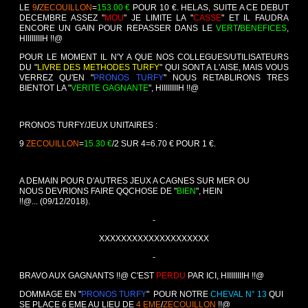
LE
9
/
ZECOUILLON
=
153.00 €
POUR 10 €. HELAS, SUITE A CE DEBUT
DECEMBRE ASSEZ "
MOU
" JE LIMITE LA "
CASSE
" ET IL FAUDRA
ENCORE UN GAIN POUR REPASSER DANS LE
VERT
/
BENEFICES
,
HIIIIIIIIH !!@
POUR LE MOMENT IL N'Y A QUE NOS COLLEGUES/UTILISATEURS
DU "
LIVRE DES METHODES TURFY
" QUI SONT A L'AISE, MAIS VOUS
VERREZ QU'EN "
PRONOS TURFY
" NOUS RETABLIRONS TRES
BIENTOT LA "
VERITE GAGNANTE
", HIIIIIIIIH !!@
PRONOS TURFY/JEUX UNITAIRES :
9
ZECOUILLON
=
15.30 €
/2 SUR 4=6.70 € POUR 1 €.
A DEMAIN POUR D'AUTRES JEUX A CAGNES SUR MER OU
NOUS DEVRIONS FAIRE QQCHOSE DE "
BIEN
", HEIN
!!@...
(09/12/2018).
-
XXXXXXXXXXXXXXXXXXXX
-
BRAVO AUX GAGNANTS !!@ C'EST
PERDU
PAR ICI, HIIIIIIIIH !!@
DOMMAGE EN "
PRONOS TURFY
" POUR NOTRE
CHEVAL N° 13
QUI
SE PLACE 6 EME AU LIEU DE
4 EME
/
ZECOUILLON
!!@