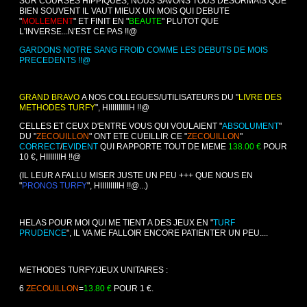
SUR COURSES HIPPIQUES, NOUS SAVONS TOUS DESORMAIS QUE
BIEN SOUVENT IL VAUT MIEUX UN MOIS QUI DEBUTE
"
MOLLEMENT
" ET FINIT EN "
BEAUTE
" PLUTOT QUE
L'INVERSE...N'EST CE PAS !!@
GARDONS NOTRE SANG FROID COMME LES DEBUTS DE MOIS
PRECEDENTS !!@
GRAND BRAVO
A NOS COLLEGUES/UTILISATEURS DU "
LIVRE DES
METHODES TURFY
", HIIIIIIIIIIH !!@
CELLES ET CEUX D'ENTRE VOUS QUI VOULAIENT "
ABSOLUMENT
"
DU "
ZECOUILLON
" ONT ETE CUEILLIR CE "
ZECOUILLON
"
CORRECT
/
EVIDENT
QUI RAPPORTE TOUT DE MEME
138.00 €
POUR
10 €, HIIIIIIIH !!@
(IL LEUR A FALLU MISER JUSTE UN PEU +++ QUE NOUS EN
"
PRONOS TURFY
", HIIIIIIIIIH !!@...)
HELAS POUR MOI QUI ME TIENT A DES JEUX EN "
TURF
PRUDENCE
", IL VA ME FALLOIR ENCORE PATIENTER UN PEU....
METHODES TURFY/JEUX UNITAIRES :
6
ZECOUILLON
=
13.80 €
POUR 1 €.