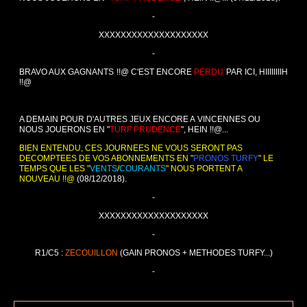
-
XXXXXXXXXXXXXXXXXXXX
-
BRAVO AUX GAGNANTS !!@ C'EST ENCORE
PERDU
PAR ICI, HIIIIIIIIH
!!@
A DEMAIN POUR D'AUTRES JEUX ENCORE A VINCENNES OU
NOUS JOUERONS EN "
TURF PRUDENCE
", HEIN !!@...
BIEN ENTENDU, CES JOURNEES NE VOUS SERONT PAS
DECOMPTEES DE VOS ABONNEMENTS EN "
PRONOS TURFY
" LE
TEMPS QUE LES "
VENTS
/
COURANTS
" NOUS PORTENT A
NOUVEAU !!@
(08/12/2018).
-
XXXXXXXXXXXXXXXXXXXX
-
R1/C5 :
ZECOUILLON
(GAIN PRONOS + METHODES TURFY...)
-