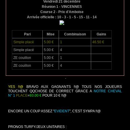
Vendredi 21 décembre
Réunion 1 - VINCENNES
Course 2 - Prix d'Amboise
Arrivée officielle : 10 - 3 - 1 - 5 - 15 - 11 - 14
Pari
Mise
Combinaison
Gains
Simple placé
5.00 €
1
46.50 €
Simple placé
5.00 €
4
ZE couillon
5.00 €
1
ZE couillon
5.00 €
4
-
YES !!@
BRAVO AUX GAGNANTS !!@ TOUS NOS JOUEURS
TOUCHENT QQCHOSE DE CORRECT GRACE A
NOTRE CHEVAL
N° 1
PLACE
=
93.00 €
POUR 10 € !!@
ENCORE UN COUP ASSEZ "
EVIDENT
", C'EST SYMPA !!@
PRONOS TURFY/JEUX UNITAIRES :