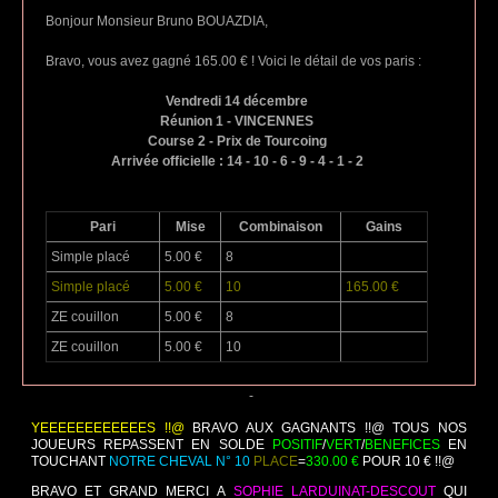
Bonjour Monsieur Bruno BOUAZDIA,
Bravo, vous avez gagné 165.00 € ! Voici le détail de vos paris :
Vendredi 14 décembre
Réunion 1 - VINCENNES
Course 2 - Prix de Tourcoing
Arrivée officielle : 14 - 10 - 6 - 9 - 4 - 1 - 2
Pari
Mise
Combinaison
Gains
Simple placé
5.00 €
8
Simple placé
5.00 €
10
165.00 €
ZE couillon
5.00 €
8
ZE couillon
5.00 €
10
-
YEEEEEEEEEEEES !!@
BRAVO AUX GAGNANTS !!@ TOUS NOS
JOUEURS REPASSENT EN SOLDE
POSITIF
/
VERT
/
BENEFICES
EN
TOUCHANT
NOTRE CHEVAL N° 10
PLACE
=
330.00 €
POUR 10 € !!@
BRAVO ET GRAND MERCI A
SOPHIE LARDUINAT-DESCOUT
QUI