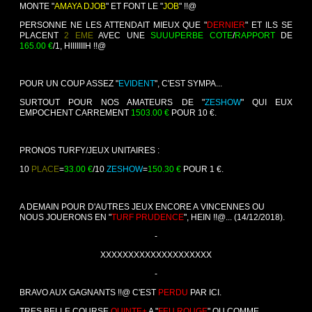
MONTE "
AMAYA DJOB
" ET FONT LE "
JOB
" !!@
PERSONNE NE LES ATTENDAIT MIEUX QUE "
DERNIER
" ET ILS SE
PLACENT
2 EME
AVEC UNE
SUUUPERBE COTE
/
RAPPORT
DE
165.00
€
/1, HIIIIIIIH !!@
POUR UN COUP ASSEZ "
EVIDENT
", C'EST SYMPA...
SURTOUT POUR NOS AMATEURS DE "
ZESHOW
" QUI EUX
EMPOCHENT CARREMENT
1503.00 €
POUR 10 €.
PRONOS TURFY/JEUX UNITAIRES :
10
PLACE
=
33.00 €
/10
ZESHOW
=
150.30 €
POUR 1 €.
A DEMAIN POUR D'AUTRES JEUX ENCORE A VINCENNES OU
NOUS JOUERONS EN "
TURF PRUDENCE
", HEIN !!@...
(14/12/2018).
-
XXXXXXXXXXXXXXXXXXXX
-
BRAVO AUX GAGNANTS !!@ C'EST
PERDU
PAR ICI.
TRES BELLE COURSE
QUINTE+
A "
FEU ROUGE
" OU COMME