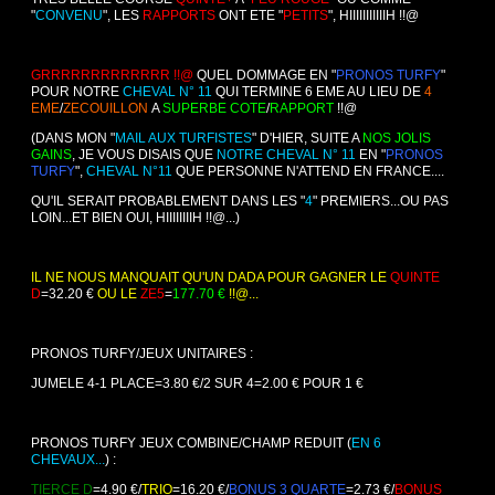
"
CONVENU
", LES
RAPPORTS
ONT ETE "
PETITS
", HIIIIIIIIIIIH !!@
GRRRRRRRRRRRRR !!@
QUEL DOMMAGE EN "
PRONOS TURFY
"
POUR NOTRE
CHEVAL N° 11
QUI TERMINE 6 EME AU LIEU DE
4
EME
/
ZECOUILLON
A
SUPERBE COTE
/
RAPPORT
!!@
(DANS MON "
MAIL AUX TURFISTES
" D'HIER, SUITE A
NOS JOLIS
GAINS
, JE VOUS DISAIS QUE
NOTRE CHEVAL N° 11
EN "
PRONOS
TURFY
",
CHEVAL N°11
QUE PERSONNE N'ATTEND EN FRANCE....
QU'IL SERAIT PROBABLEMENT DANS LES "
4
" PREMIERS...OU PAS
LOIN...ET BIEN OUI, HIIIIIIIIH !!@...)
IL NE NOUS MANQUAIT QU'UN DADA POUR GAGNER LE
QUINTE
D
=32.20
€
OU LE
ZE5
=
177.70 €
!!@...
PRONOS TURFY/JEUX UNITAIRES :
JUMELE 4-1 PLACE=3.80 €/2 SUR 4=2.00 € POUR 1 €
PRONOS TURFY JEUX COMBINE/CHAMP REDUIT (
EN 6
CHEVAUX...
) :
TIERCE D
=4.90 €/
TRIO
=16.20 €
/
BONUS 3 QUARTE
=2.73 €/
BONUS