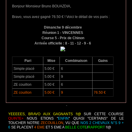
Bonjour Monsieur Bruno BOUAZDIA,
Bravo, vous avez gagné 76.50 € ! Voici le détail de vos paris :
Dimanche 9 décembre
Réunion 1 - VINCENNES
Course 5 - Prix de Chinon
Arrivée officielle : 8 - 11 - 12 - 9 - 6
Pari
Mise
Combinaison
Gains
Simple placé
5.00 €
6
Simple placé
5.00 €
9
ZE couillon
5.00 €
6
ZE couillon
5.00 €
9
76.50 €
-
YEEEEES, BRAVO AUX GAGNANTS !!@
SUR CETTE COURSE
QUINTE+
NOUS ETIONS "
ENFIN
" QUASI "CERTAINS" DE LE
TOUCHER NOTRE
ZECOUILLON
, VU QUE
NOS 2 CHEVAUX N°S 9 +
6
SE PLACENT
4 EME
ET 5 EME A
BELLE COTE
/
RAPPORT
!!@