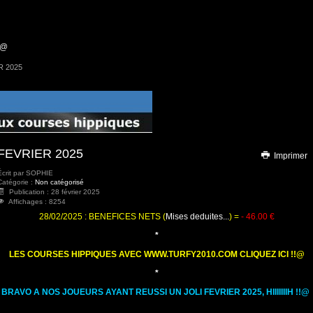
!@
R 2025
FEVRIER 2025
Imprimer
Écrit par
SOPHIE
Catégorie :
Non catégorisé
Publication : 28 février 2025
Affichages : 8254
28/02/2025 : BENEFICES NETS (
Mises deduites...
) =
- 46
.00 €
*
LES COURSES HIPPIQUES AVEC WWW.TURFY2010.COM CLIQUEZ ICI !!@
*
BRAVO A NOS JOUEURS AYANT REUSSI UN JOLI FEVRIER 2025, HIIIIIIIH !!@