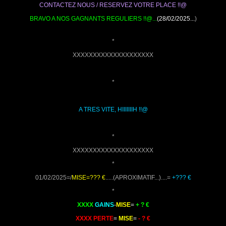
CONTACTEZ NOUS / RESERVEZ VOTRE PLACE !!@
BRAVO A NOS GAGNANTS REGULIERS !!@...
(28/02/2025...
)
*
XXXXXXXXXXXXXXXXXXXX
*
A TRES VITE, HIIIIIIIH !!@
*
XXXXXXXXXXXXXXXXXXXX
*
01/02/2025=/
MISE=??? €
.....(APROXIMATIF...)....=
+??? €
*
XXXX
GAINS
-
MISE
=
+ ? €
XXXX PERTE
=
MISE
=
- ? €