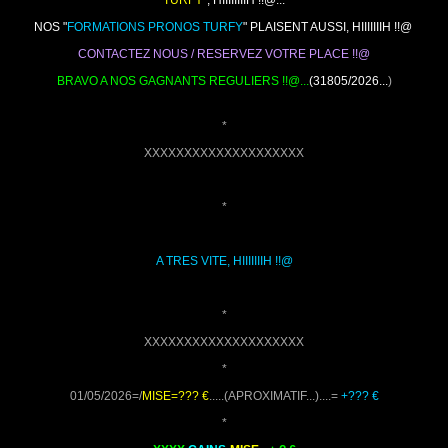
NOS "
FORMATIONS PRONOS TURFY
" PLAISENT AUSSI, HIIIIIIIH !!@
CONTACTEZ NOUS / RESERVEZ VOTRE PLACE !!@
BRAVO A NOS GAGNANTS REGULIERS !!@...
(31805/2026...
)
*
XXXXXXXXXXXXXXXXXXXX
*
A TRES VITE, HIIIIIIIH !!@
*
XXXXXXXXXXXXXXXXXXXX
*
01/05/2026=/
MISE=??? €
.....(APROXIMATIF...)....=
+??? €
*