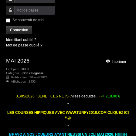
Identifiant
Mot de passe
Se souvenir de moi
Connexion
Identifiant oublié ?
Mot de passe oublié ?
MAI 2026
Imprimer
Écrit par
SOPHIE
Catégorie :
Non catégorisé
Publication : 30 avril 2026
Affichages : 2453
31/05/2026 : BENEFICES NETS (
Mises deduites...
) =
+ 218.00
€
*
LES COURSES HIPPIQUES AVEC WWW.TURFY2010.COM CLIQUEZ ICI
!!@
*
BRAVO A NOS JOUEURS AYAN
T REUSSI UN JOLI MAI 2026, HIIIIIIIH