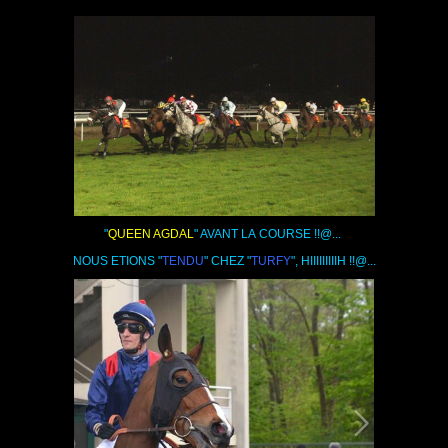
"
QUEEN AGDAL
" AVANT LA COURSE !!@...
NOUS ETIONS "
TENDU
" CHEZ "
TURFY
", HIIIIIIIIIH !!@...