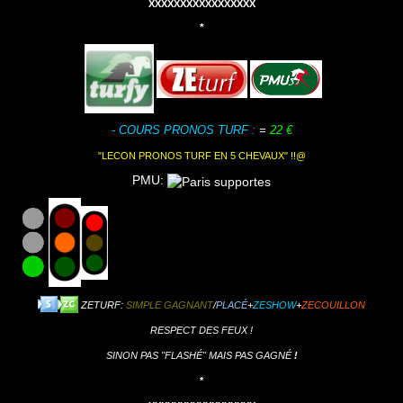
XXXXXXXXXXXXXXXXX
*
- COURS PRONOS TURF :
=
22 €
"LECON
PRONOS TURF EN 5 CHEVAUX" !!
@
PMU:
ZETURF:
SIMPLE GAGNANT
/
PLACÉ
+
ZESHOW
+
ZECOUILLON
RESPECT DES FEUX !
SINON PAS "FLASHÉ" MAIS PAS GAGNÉ
!
*