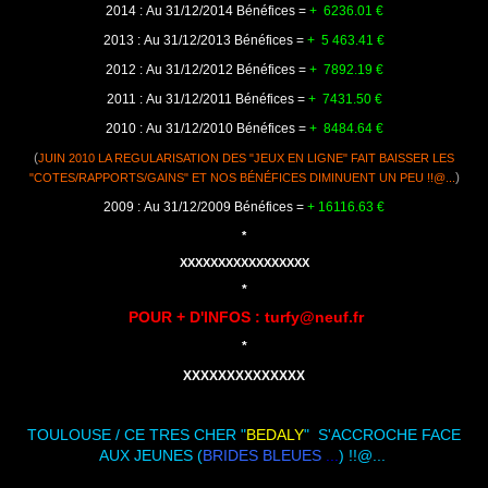
2014
: Au 31/12/2014 Bénéfices =
+ 6236.01
€
2013 : Au 31/12
/2013 Bénéfices =
+ 5 463.41
€
2012 : Au 31/12
/2012 Bénéfices =
+ 7892.19
€
2011 : Au 31/12
/2011 Bénéfices =
+ 7431.50
€
2010 : Au
31/12/2010 Bénéfices =
+ 8484.64 €
(
JUIN 2010 LA REGULARISATION DES "JEUX EN LIGNE" FAIT BAISSER LES
)
"COTES/RAPPORTS/GAINS" ET NOS BÉNÉFICES DIMINUENT UN PEU !!@...
2009 : Au
31/12/2009 Bénéfices =
+ 16116.63 €
*
XXXXXXXXXXXXXXXXX
*
POUR + D'INFOS :
turfy@neuf.fr
*
XXXXXXXXXXXXXX
TOULOUSE / CE TRES CHER "
BEDALY
" S'ACCROCHE FACE
AUX JEUNES (
BRIDES BLEUES
...
) !!@...