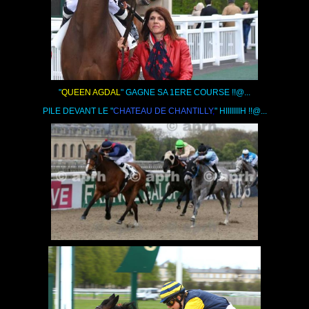
"
QUEEN AGDAL
" GAGNE SA 1ERE COURSE !!@...
PILE DEVANT LE "
CHATEAU DE CHANTILLY
,
" HIIIIIIIH !!@...