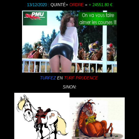
13/12/2020
:
QUINTÉ+
ORDRE
=
+ 24551.80
€
TURFEZ
EN
TURF
PRUDENCE
SINON: