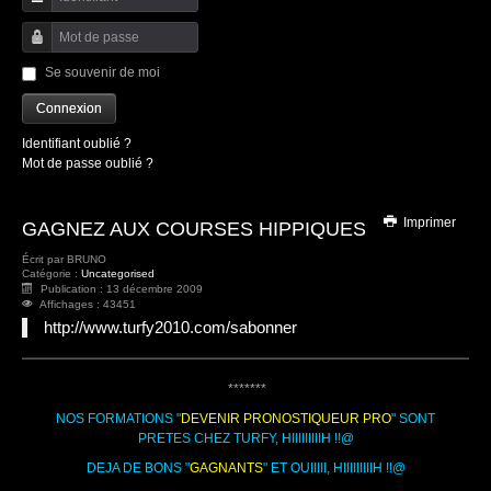
Identifiant
Mot de passe
Se souvenir de moi
Connexion
Identifiant oublié ?
Mot de passe oublié ?
Imprimer
GAGNEZ AUX COURSES HIPPIQUES
Écrit par
BRUNO
Catégorie :
Uncategorised
Publication : 13 décembre 2009
Affichages : 43451
http://www.turfy2010.com/sabonner
*******
NOS FORMATIONS "
DEVENIR PRONOSTIQUEUR PRO
" SONT
PRETES CHEZ TURFY, HIIIIIIIIIH !!@
DEJA DE BONS "
GAGNANTS
" ET OUIIIII, HIIIIIIIIIH !!@