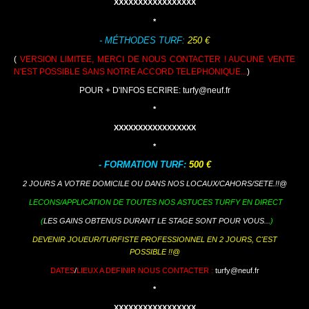
XXXXXXXXXXXXXXXXX
*
- MÉTHODES TURF:
250 €
(
VERSION LIMITEE, MERCI DE NOUS CONTACTER ! AUCUNE VENTE
N'EST POSSIBLE SANS NOTRE ACCORD TELEPHONIQUE...
)
POUR + D'INFOS ECRIRE:
turfy@neuf.fr
*
XXXXXXXXXXXXXXXXX
*
- FORMATION TURF:
500 €
2 JOURS A VOTRE DOMICILE OU DANS NOS LOCAUX/CAHORS/SETE.!!@
LECONS/APPLICATION DE TOUTES NOS ASTUCES TURFY EN DIRECT
(
LES GAINS OBTENUS DURANT LE STAGE SONT POUR VOUS...
)
DEVENIR JOUEUR/TURFISTE PROFESSIONNEL EN 2 JOURS, C'EST
POSSIBLE !!@
DATES
/
LIEUX A DEFINIR NOUS CONTACTER :
turfy@neuf.fr
*
XXXXXXXXXXXXXXXXX