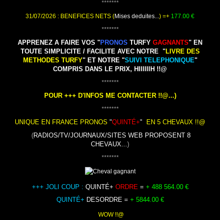
*******
31/07/2026 : BENEFICES NETS (
Mises deduites...
) =+
177.00
€
*******
APPRENEZ A FAIRE VOS "
PRONOS
TURFY
GAGNANTS
" EN
TOUTE SIMPLICITE / FACILITE AVEC NOTRE "
LIVRE DES
METHODES TURFY
" ET NOTRE "
SUIVI TELEPHONIQUE
"
COMPRIS DANS LE PRIX, HIIIIIIH !!@
*******
POUR +++ D'INFOS ME CONTACTER !!@...)
*******
UNIQUE EN FRANCE PRONOS
"
Q
UINTÉ+
"
EN 5 CHEVAUX !!
@
(
RADIOS/TV/JOURNAUX/SITES WEB PROPOSENT 8
CHEVAUX...
)
*******
+++
JOLI COUP :
QUINTÉ+
ORDRE
=
+
488 564.00 €
QUINTÉ+
DESORDRE =
+
5844.00 €
WOW !!@